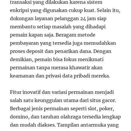
transaksi yang dilakukan karena sistem
enkripsi yang digunakan cukup kuat. Selain itu,
dukungan layanan pelanggan 24 jam siap
membantu setiap masalah yang dihadapi
pemain kapan saja. Beragam metode
pembayaran yang tersedia juga memudahkan
proses deposit dan penarikan dana. Dengan
demikian, pemain bisa fokus menikmati
permainan tanpa merasa khawatir akan
keamanan dan privasi data pribadi mereka.
Fitur inovatif dan variasi permainan menjadi
salah satu keunggulan utama dari situs gacor.
Berbagai jenis permainan seperti slot, poker,
domino, dan taruhan olahraga tersedia lengkap
dan mudah diakses. Tampilan antarmuka yang