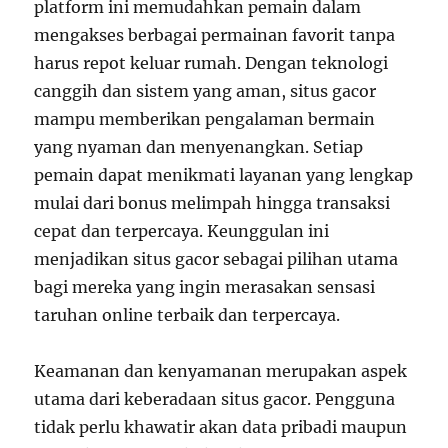
platform ini memudahkan pemain dalam
mengakses berbagai permainan favorit tanpa
harus repot keluar rumah. Dengan teknologi
canggih dan sistem yang aman, situs gacor
mampu memberikan pengalaman bermain
yang nyaman dan menyenangkan. Setiap
pemain dapat menikmati layanan yang lengkap
mulai dari bonus melimpah hingga transaksi
cepat dan terpercaya. Keunggulan ini
menjadikan situs gacor sebagai pilihan utama
bagi mereka yang ingin merasakan sensasi
taruhan online terbaik dan terpercaya.
Keamanan dan kenyamanan merupakan aspek
utama dari keberadaan situs gacor. Pengguna
tidak perlu khawatir akan data pribadi maupun