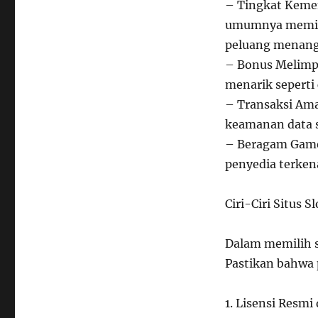
– Tingkat Kemen
umumnya memilik
peluang menang 
– Bonus Melimpa
menarik seperti 
– Transaksi Ama
keamanan data s
– Beragam Game 
penyedia terken
Ciri-Ciri Situs 
Dalam memilih s
Pastikan bahwa 
1. Lisensi Resmi