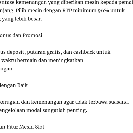
sentase kemenangan yang diberikan mesin kepada pema
anjang. Pilih mesin dengan RTP minimum 96% untuk
yang lebih besar.
Bonus dan Promosi
s deposit, putaran gratis, dan cashback untuk
waktu bermain dan meningkatkan
ngan.
 dengan Baik
kerugian dan kemenangan agar tidak terbawa suasana.
pengelolaan modal sangatlah penting.
dan Fitur Mesin Slot