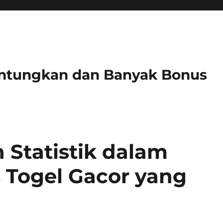
untungkan dan Banyak Bonus
 Statistik dalam
 Togel Gacor yang