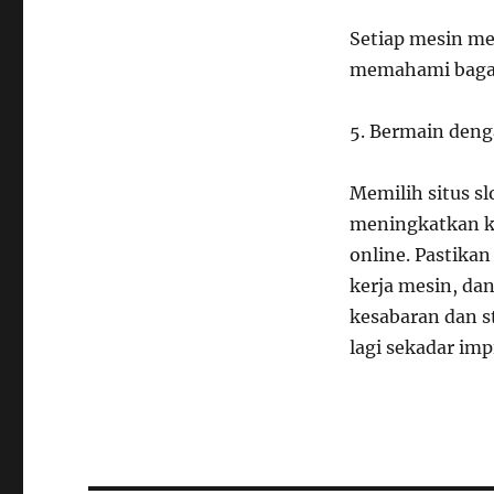
Setiap mesin me
memahami bagai
5. Bermain deng
Memilih situs s
meningkatkan k
online. Pastika
kerja mesin, da
kesabaran dan s
lagi sekadar imp