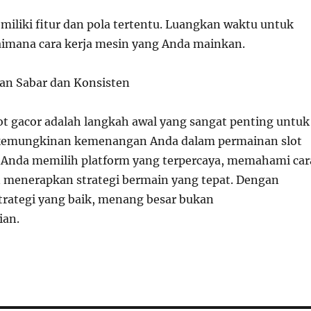
miliki fitur dan pola tertentu. Luangkan waktu untuk
mana cara kerja mesin yang Anda mainkan.
an Sabar dan Konsisten
lot gacor adalah langkah awal yang sangat penting untuk
emungkinan kemenangan Anda dalam permainan slot
n Anda memilih platform yang terpercaya, memahami car
n menerapkan strategi bermain yang tepat. Dengan
trategi yang baik, menang besar bukan
ian.