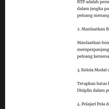
RTP adalah per
dalam jangka p
peluang menang 
2. Manfaatkan 
Manfaatkan bonu
memperpanjang 
peluang kemena
3. Kelola Modal
Tetapkan batas 
Disiplin dalam 
4. Pelajari Pola 