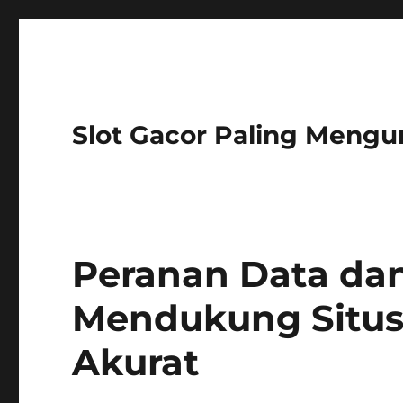
Slot Gacor Paling Meng
Peranan Data dan
Mendukung Situs
Akurat