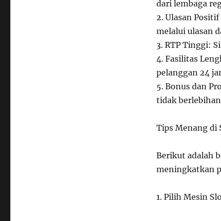
dari lembaga reg
2. Ulasan Positi
melalui ulasan d
3. RTP Tinggi: 
4. Fasilitas Le
pelanggan 24 ja
5. Bonus dan Pr
tidak berlebihan
Tips Menang di S
Berikut adalah 
meningkatkan pe
1. Pilih Mesin S