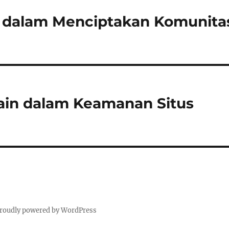
r dalam Menciptakan Komunita
ain dalam Keamanan Situs
roudly powered by WordPress