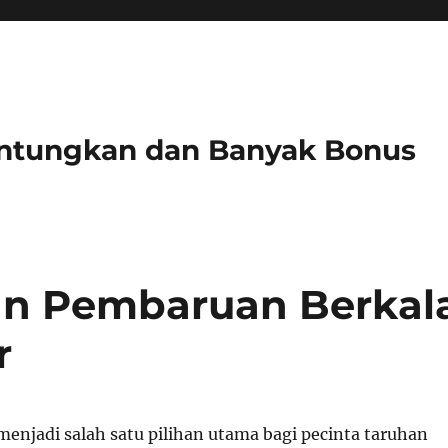
untungkan dan Banyak Bonus
dan Pembaruan Berkal
r
enjadi salah satu pilihan utama bagi pecinta taruhan