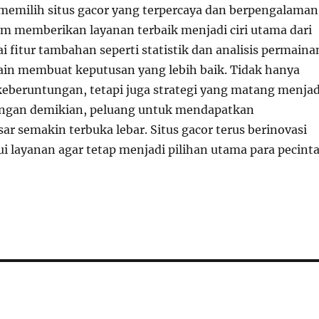
 memilih situs gacor yang terpercaya dan berpengalaman
am memberikan layanan terbaik menjadi ciri utama dari
gai fitur tambahan seperti statistik dan analisis permaina
n membuat keputusan yang lebih baik. Tidak hanya
beruntungan, tetapi juga strategi yang matang menjad
engan demikian, peluang untuk mendapatkan
r semakin terbuka lebar. Situs gacor terus berinovasi
 layanan agar tetap menjadi pilihan utama para pecint