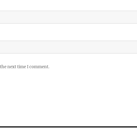
 the next time I comment.