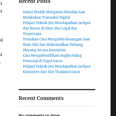
Recent Posts
i
ar
Solusi Mudah Mengatasi Kendala Saat
Melakukan Transaksi Digital
Pelajari Teknik Jitu Mendapatkan Jackpot
dan Bonus di Situs Slot Legal dan
Terpercaya
Temukan Cara Mengelola Keuangan Saat
ai
Main Slot dan Maksimalkan Peluang
Menang Secara Konsisten
i
Cara Mengidentifikasi Angka Paling
Potensial di Togel Gacor
.
Pelajari Teknik Jitu Mendapatkan Jackpot
Konsisten dari Slot Thailand Gacor
Recent Comments
No comments to show.