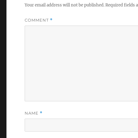
Your email address will not be published.
Required fields
COMMENT
*
NAME
*