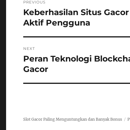
PREVIOUS
navigation
Keberhasilan Situs Gaco
Previous
post:
Aktif Pengguna
NEXT
Peran Teknologi Blockch
Next
post:
Gacor
Slot Gacor Paling Menguntungkan dan Banyak Bonus
P