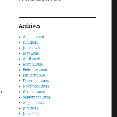
Archives
August 2026
July 2026
June 2026
May 2026
April 2026
March 2026
February 2026
January 2026
December 2025
November 2025
h
October 2025
September 2025
August 2025
July 2025
June 2025