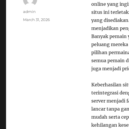
online yang in
Author
admin
situs ini terlet
Posted
March 31, 2026
yang disediakan.
on
menjadikan pen
Banyak pemain 
peluang mereka 
pilihan permain
semua pemain da
juga menjadi pr
Keberhasilan sit
terintegrasi den
server menjadi 
lancar tanpa ga
mudah serta ce
kehilangan kese