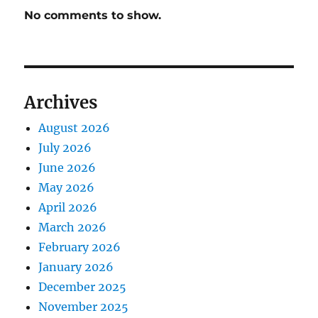
No comments to show.
Archives
August 2026
July 2026
June 2026
May 2026
April 2026
March 2026
February 2026
January 2026
December 2025
November 2025