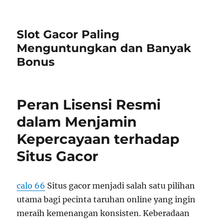
Slot Gacor Paling
Menguntungkan dan Banyak
Bonus
Peran Lisensi Resmi
dalam Menjamin
Kepercayaan terhadap
Situs Gacor
calo 66
Situs gacor menjadi salah satu pilihan
utama bagi pecinta taruhan online yang ingin
meraih kemenangan konsisten. Keberadaan