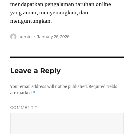
mendapatkan pengalaman taruhan online
yang aman, menyenangkan, dan
menguntungkan.
Author
Posted
admin
January 26, 2026
on
Leave a Reply
Your email address will not be published.
Required fields
are marked
*
COMMENT
*