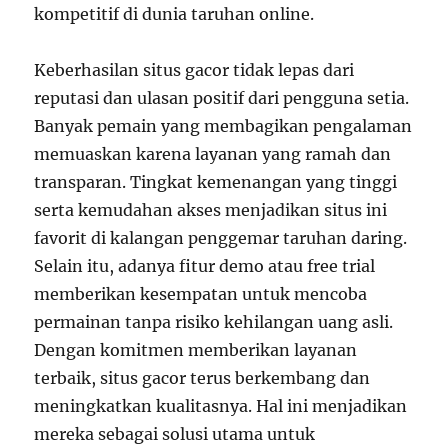
kompetitif di dunia taruhan online.
Keberhasilan situs gacor tidak lepas dari
reputasi dan ulasan positif dari pengguna setia.
Banyak pemain yang membagikan pengalaman
memuaskan karena layanan yang ramah dan
transparan. Tingkat kemenangan yang tinggi
serta kemudahan akses menjadikan situs ini
favorit di kalangan penggemar taruhan daring.
Selain itu, adanya fitur demo atau free trial
memberikan kesempatan untuk mencoba
permainan tanpa risiko kehilangan uang asli.
Dengan komitmen memberikan layanan
terbaik, situs gacor terus berkembang dan
meningkatkan kualitasnya. Hal ini menjadikan
mereka sebagai solusi utama untuk