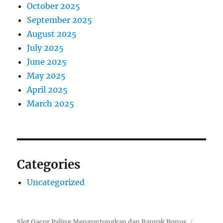
October 2025
September 2025
August 2025
July 2025
June 2025
May 2025
April 2025
March 2025
Categories
Uncategorized
Slot Gacor Paling Menguntungkan dan Banyak Bonus