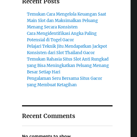
Recent Posts
Temukan Cara Mengelola Keuangan Saat
Main Slot dan Maksimalkan Peluang
Menang Secara Konsisten
Cara Mengidentifikasi Angka Paling
Potensial di Togel Gacor
Pelajari Teknik Jitu Mendapatkan Jackpot
Konsisten dari Slot Thailand Gacor
Temukan Rahasia Situs Slot Anti Rungkad
yang Bisa Meningkatkan Peluang Menang
Besar Setiap Hari
Pengalaman Seru Bersama Situs Gacor
yang Membuat Ketagihan
Recent Comments
No comments to show.