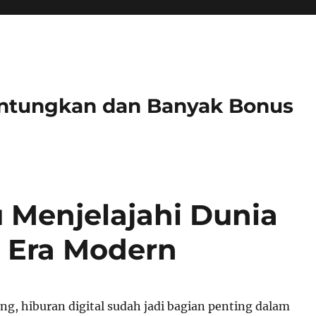
untungkan dan Banyak Bonus
 Menjelajahi Dunia
i Era Modern
ng, hiburan digital sudah jadi bagian penting dalam