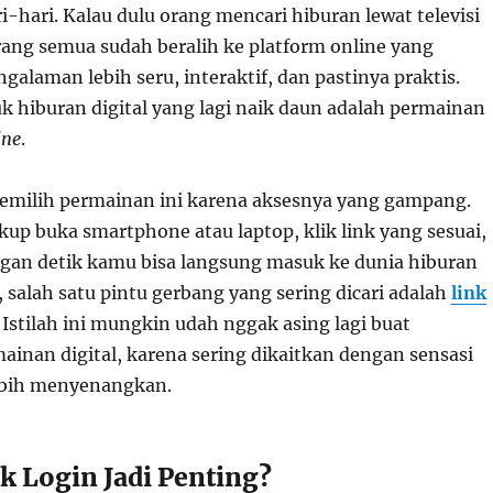
-hari. Kalau dulu orang mencari hiburan lewat televisi
arang semua sudah beralih ke platform online yang
alaman lebih seru, interaktif, dan pastinya praktis.
k hiburan digital yang lagi naik daun adalah permainan
ine
.
milih permainan ini karena aksesnya yang gampang.
kup buka smartphone atau laptop, klik link yang sesuai,
gan detik kamu bisa langsung masuk ke dunia hiburan
, salah satu pintu gerbang yang sering dicari adalah
link
. Istilah ini mungkin udah nggak asing lagi buat
inan digital, karena sering dikaitkan dengan sensasi
ebih menyenangkan.
k Login Jadi Penting?