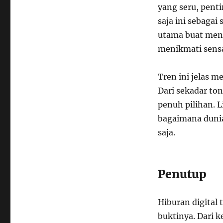
yang seru, pent
saja ini sebagai 
utama buat menc
menikmati sensa
Tren ini jelas 
Dari sekadar ton
penuh pilihan. L
bagaimana dunia
saja.
Penutup
Hiburan digital 
buktinya. Dari 