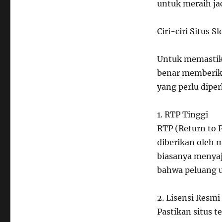
untuk meraih ja
Ciri-ciri Situs S
Untuk memastika
benar memberika
yang perlu dipe
1. RTP Tinggi
RTP (Return to 
diberikan oleh m
biasanya menya
bahwa peluang u
2. Lisensi Resmi
Pastikan situs t