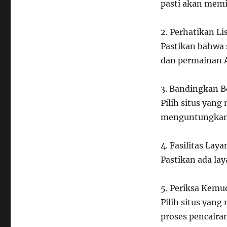
pasti akan memil
2. Perhatikan Li
Pastikan bahwa 
dan permainan 
3. Bandingkan 
Pilih situs yan
menguntungkan d
4. Fasilitas Lay
Pastikan ada la
5. Periksa Kemu
Pilih situs ya
proses pencaira