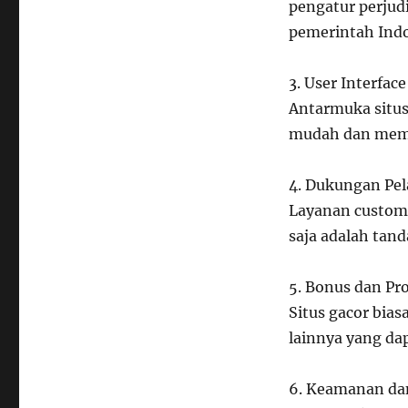
pengatur perjud
pemerintah Indo
3. User Interfa
Antarmuka situ
mudah dan memb
4. Dukungan Pe
Layanan custome
saja adalah tand
5. Bonus dan P
Situs gacor bia
lainnya yang d
6. Keamanan dan