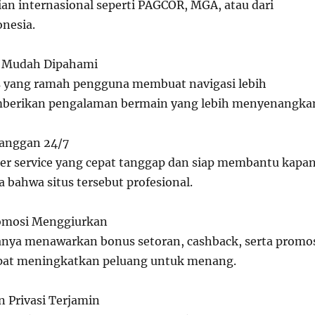
ian internasional seperti PAGCOR, MGA, atau dari
nesia.
ce Mudah Dipahami
s yang ramah pengguna membuat navigasi lebih
erikan pengalaman bermain yang lebih menyenangka
langgan 24/7
r service yang cepat tanggap dan siap membantu kapa
a bahwa situs tersebut profesional.
romosi Menggiurkan
sanya menawarkan bonus setoran, cashback, serta promo
apat meningkatkan peluang untuk menang.
 Privasi Terjamin