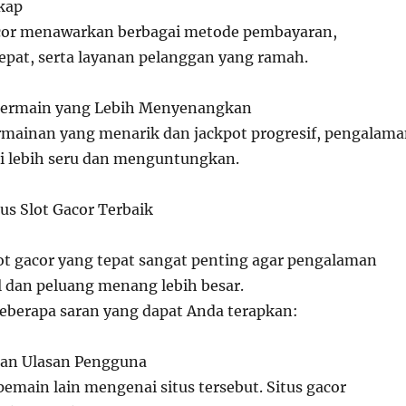
gkap
acor menawarkan berbagai metode pembayaran,
cepat, serta layanan pelanggan yang ramah.
ermain yang Lebih Menyenangkan
rmainan yang menarik dan jackpot progresif, pengalam
i lebih seru dan menguntungkan.
us Slot Gacor Terbaik
lot gacor yang tepat sangat penting agar pengalaman
 dan peluang menang lebih besar.
beberapa saran yang dapat Anda terapkan:
 dan Ulasan Pengguna
 pemain lain mengenai situs tersebut. Situs gacor