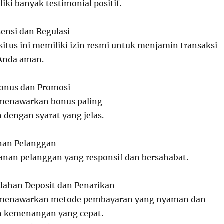
iki banyak testimonial positif.
sensi dan Regulasi
situs ini memiliki izin resmi untuk menjamin transaksi
Anda aman.
Bonus dan Promosi
g menawarkan bonus paling
engan syarat yang jelas.
anan Pelanggan
yanan pelanggan yang responsif dan bersahabat.
dahan Deposit dan Penarikan
ng menawarkan metode pembayaran yang nyaman dan
n kemenangan yang cepat.