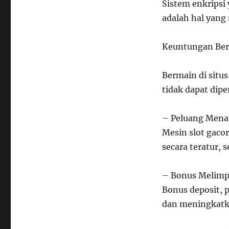
Sistem enkripsi
adalah hal yang
Keuntungan Berm
Bermain di situ
tidak dapat diper
– Peluang Mena
Mesin slot gac
secara teratur, 
– Bonus Melim
Bonus deposit, 
dan meningkatk