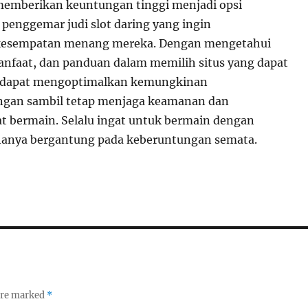
 memberikan keuntungan tinggi menjadi opsi
a penggemar judi slot daring yang ingin
kesempatan menang mereka. Dengan mengetahui
manfaat, dan panduan dalam memilih situs yang dapat
a dapat mengoptimalkan kemungkinan
gan sambil tetap menjaga keamanan dan
 bermain. Selalu ingat untuk bermain dengan
 hanya bergantung pada keberuntungan semata.
 are marked
*