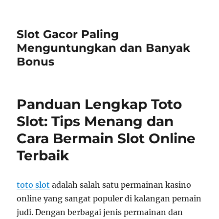
Slot Gacor Paling
Menguntungkan dan Banyak
Bonus
Panduan Lengkap Toto
Slot: Tips Menang dan
Cara Bermain Slot Online
Terbaik
toto slot
adalah salah satu permainan kasino
online yang sangat populer di kalangan pemain
judi. Dengan berbagai jenis permainan dan