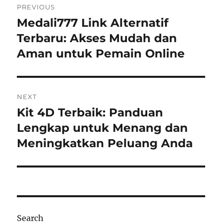
PREVIOUS
navigation
Medali777 Link Alternatif
Previous
post:
Terbaru: Akses Mudah dan
Aman untuk Pemain Online
NEXT
Kit 4D Terbaik: Panduan
Next
post:
Lengkap untuk Menang dan
Meningkatkan Peluang Anda
Search