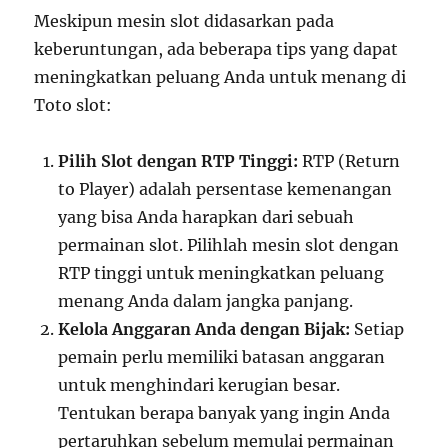
Meskipun mesin slot didasarkan pada
keberuntungan, ada beberapa tips yang dapat
meningkatkan peluang Anda untuk menang di
Toto slot:
Pilih Slot dengan RTP Tinggi:
RTP (Return
to Player) adalah persentase kemenangan
yang bisa Anda harapkan dari sebuah
permainan slot. Pilihlah mesin slot dengan
RTP tinggi untuk meningkatkan peluang
menang Anda dalam jangka panjang.
Kelola Anggaran Anda dengan Bijak:
Setiap
pemain perlu memiliki batasan anggaran
untuk menghindari kerugian besar.
Tentukan berapa banyak yang ingin Anda
pertaruhkan sebelum memulai permainan