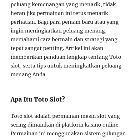
peluang kemenangan yang menarik, tidak
heran jika permainan ini terus menarik
perhatian. Bagi para pemain baru atau yang
ingin meningkatkan peluang menang,
memahami cara bermain dan strategi yang
tepat sangat penting. Artikel ini akan
memberikan panduan lengkap tentang Toto
slot, serta tips untuk meningkatkan peluang
menang Anda.
Apa Itu Toto Slot?
Toto slot adalah permainan mesin slot yang
sering dimainkan di platform kasino online.
Permainan ini menggunakan sistem gulungan