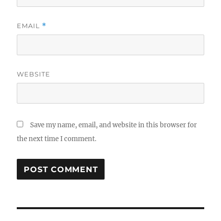
EMAIL
*
WEBSITE
Save my name, email, and website in this browser for
the next time I comment.
Post