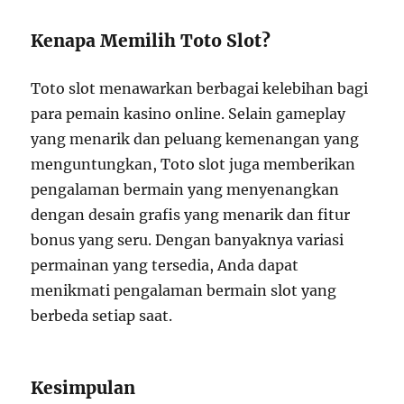
Kenapa Memilih Toto Slot?
Toto slot menawarkan berbagai kelebihan bagi
para pemain kasino online. Selain gameplay
yang menarik dan peluang kemenangan yang
menguntungkan, Toto slot juga memberikan
pengalaman bermain yang menyenangkan
dengan desain grafis yang menarik dan fitur
bonus yang seru. Dengan banyaknya variasi
permainan yang tersedia, Anda dapat
menikmati pengalaman bermain slot yang
berbeda setiap saat.
Kesimpulan