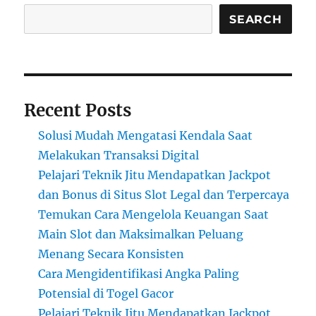
SEARCH
Recent Posts
Solusi Mudah Mengatasi Kendala Saat
Melakukan Transaksi Digital
Pelajari Teknik Jitu Mendapatkan Jackpot
dan Bonus di Situs Slot Legal dan Terpercaya
Temukan Cara Mengelola Keuangan Saat
Main Slot dan Maksimalkan Peluang
Menang Secara Konsisten
Cara Mengidentifikasi Angka Paling
Potensial di Togel Gacor
Pelajari Teknik Jitu Mendapatkan Jackpot