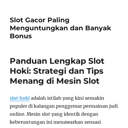
Slot Gacor Paling
Menguntungkan dan Banyak
Bonus
Panduan Lengkap Slot
Hoki: Strategi dan Tips
Menang di Mesin Slot
slot hoki
adalah istilah yang kini semakin
populer di kalangan penggemar permainan judi
online. Mesin slot yang identik dengan
keberuntungan ini menawarkan sensasi