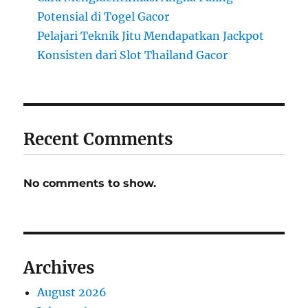
Potensial di Togel Gacor
Pelajari Teknik Jitu Mendapatkan Jackpot
Konsisten dari Slot Thailand Gacor
Recent Comments
No comments to show.
Archives
August 2026