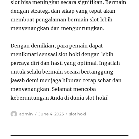
slot bisa meningkat secara signifikan. Bermain
dengan strategi dan sikap yang tepat akan
membuat pengalaman bermain slot lebih
menyenangkan dan menguntungkan.
Dengan demikian, para pemain dapat
menikmati sensasi slot hoki dengan lebih
percaya diri dan hasil yang optimal. Ingatlah
untuk selalu bermain secara bertanggung
jawab demi menjaga hiburan tetap sehat dan
menyenangkan. Selamat mencoba
keberuntungan Anda di dunia slot hoki!
Author
Posted
Tags
admin
June 4, 2025
slot hoki
on