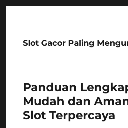
Slot Gacor Paling Meng
Panduan Lengkap 
Mudah dan Aman
Slot Terpercaya