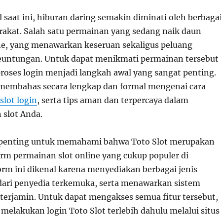
l saat ini, hiburan daring semakin diminati oleh berbaga
akat. Salah satu permainan yang sedang naik daun
ine, yang menawarkan keseruan sekaligus peluang
untungan. Untuk dapat menikmati permainan tersebut
proses login menjadi langkah awal yang sangat penting.
n membahas secara lengkap dan formal mengenai cara
slot login
, serta tips aman dan terpercaya dalam
slot Anda.
penting untuk memahami bahwa Toto Slot merupakan
orm permainan slot online yang cukup populer di
orm ini dikenal karena menyediakan berbagai jenis
dari penyedia terkemuka, serta menawarkan sistem
erjamin. Untuk dapat mengakses semua fitur tersebut,
melakukan login Toto Slot terlebih dahulu melalui situs