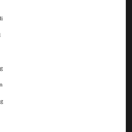
i
l
ng
an
ng