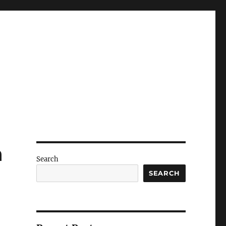
a
Search
SEARCH