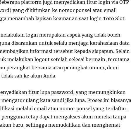
Beberapa platform juga menyediakan fitur login via OTP
ord) yang dikirimkan ke nomor ponsel atau email
ngga menambah lapisan keamanan saat login Toto Slot.
melakukan login merupakan aspek yang tidak boleh
guna disarankan untuk selalu menjaga kerahasiaan data
 membagikan informasi tersebut kepada siapapun. Selain
ntuk melakukan logout setelah selesai bermain, terutama
an perangkat bersama atau perangkat umum, demi
tidak sah ke akun Anda.
menyediakan fitur lupa password, yang memungkinkan
engatur ulang kata sandi jika lupa. Proses ini biasany
fikasi melalui email atau nomor ponsel yang terdaftar.
i, pengguna tetap dapat mengakses akun mereka tanpa
akun baru, sehingga memudahkan dan menghemat