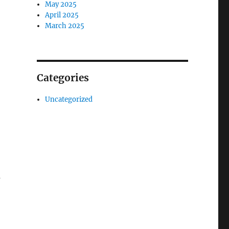
May 2025
April 2025
March 2025
Categories
Uncategorized
a