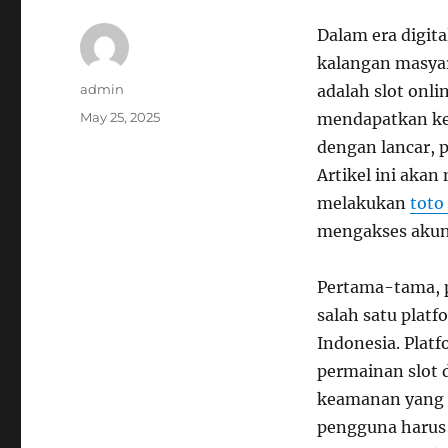
Dalam era digita
kalangan masyar
Author
admin
adalah slot onl
Posted
May 25, 2025
mendapatkan ke
on
dengan lancar, 
Artikel ini aka
melakukan
toto 
mengakses akun 
Pertama-tama, 
salah satu platf
Indonesia. Platf
permainan slot 
keamanan yang t
pengguna harus 