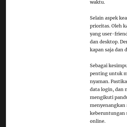
waktu.
Selain aspek k
prioritas. Oleh
yang user-friend
dan desktop. De
kapan saja dan 
Sebagai kesimpu
penting untuk m
nyaman. Pastika
data login, dan
mengikuti pand
menyenangkan s
keberuntungan s
online.