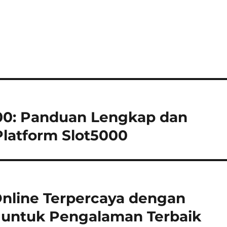
00: Panduan Lengkap dan
latform Slot5000
Online Terpercaya dengan
 untuk Pengalaman Terbaik