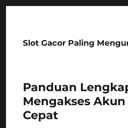
Slot Gacor Paling Meng
Panduan Lengkap
Mengakses Akun
Cepat