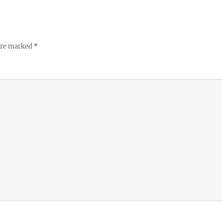
 are marked
*