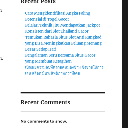
Recent Posts
h
Cara Mengidentifikasi Angka Paling
Potensial di Togel Gacor
Pelajari Teknik Jitu Mendapatkan Jackpot
Konsisten dari Slot Thailand Gacor
Temukan Rahasia Situs Slot Anti Rungkad
yang Bisa Meningkatkan Peluang Menang
Besar Setiap Hari
Pengalaman Seru Bersama Situs Gacor
n.
yang Membuat Ketagihan
เปิดเผยความลับที่หลายคนมองข้าม ซึ่งช่วยให้การ
เล่น สล็อต มีประสิทธิภาพกว่าที่เคย
Recent Comments
No comments to show.