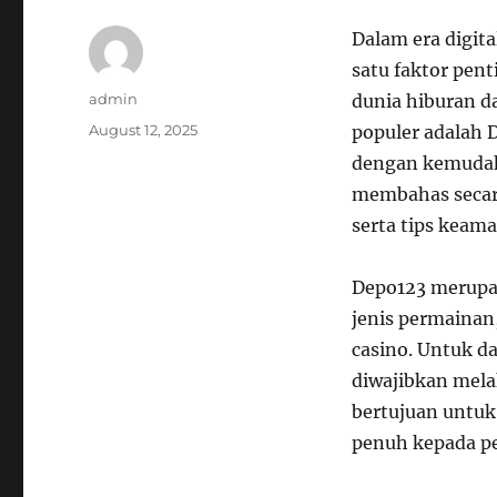
Dalam era digita
satu faktor pen
Author
admin
dunia hiburan d
Posted
August 12, 2025
populer adalah 
on
dengan kemudaha
membahas secara
serta tips kea
Depo123 merupak
jenis permainan,
casino. Untuk d
diwajibkan mel
bertujuan untu
penuh kepada pe