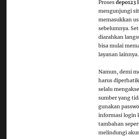
Proses
depo123 
mengunjungi sit
memasukkan use
sebelumnya. Set
diarahkan lang
bisa mulai mem
layanan lainnya.
Namun, demi me
harus diperhati
selalu mengakse
sumber yang tid
gunakan passwor
informasi login 
tambahan seperti
melindungi akun 