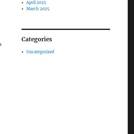
April 2025
March 2025
Categories
s
Uncategorized