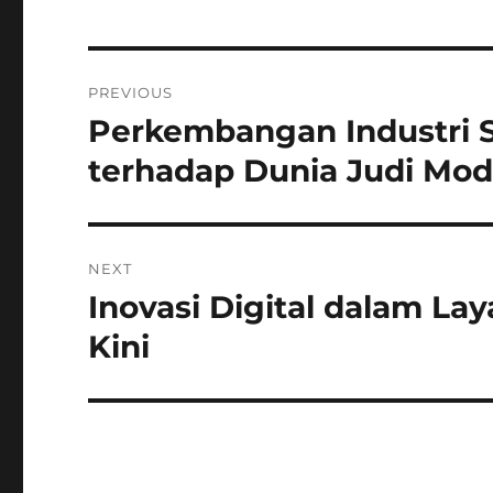
Post
PREVIOUS
navigation
Perkembangan Industri S
Previous
post:
terhadap Dunia Judi Mo
NEXT
Inovasi Digital dalam La
Next
post:
Kini