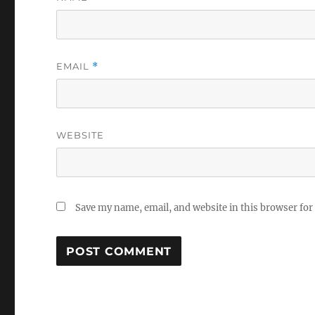
EMAIL
*
WEBSITE
Save my name, email, and website in this browser for