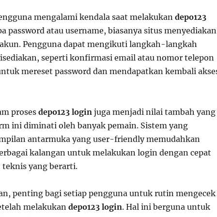
a pengguna mengalami kendala saat melakukan
depo123
lupa password atau username, biasanya situs menyediakan
 akun. Pengguna dapat mengikuti langkah-langkah
disediakan, seperti konfirmasi email atau nomor telepon
 untuk mereset password dan mendapatkan kembali akse
am proses
depo123 login
juga menjadi nilai tambah yang
m ini diminati oleh banyak pemain. Sistem yang
tampilan antarmuka yang user-friendly memudahkan
erbagai kalangan untuk melakukan login dengan cepat
teknis yang berarti.
n, penting bagi setiap pengguna untuk rutin mengecek
setelah melakukan
depo123 login
. Hal ini berguna untuk