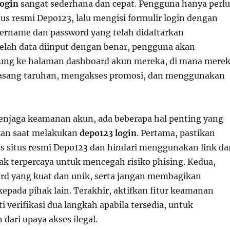
login
sangat sederhana dan cepat. Pengguna hanya perlu
us resmi Depo123, lalu mengisi formulir login dengan
rname dan password yang telah didaftarkan
elah data diinput dengan benar, pengguna akan
sung ke halaman dashboard akun mereka, di mana mere
asang taruhan, mengakses promosi, dan menggunakan
njaga keamanan akun, ada beberapa hal penting yang
kan saat melakukan
depo123 login
. Pertama, pastikan
s situs resmi Depo123 dan hindari menggunakan link da
ak terpercaya untuk mencegah risiko phising. Kedua,
d yang kuat dan unik, serta jangan membagikan
kepada pihak lain. Terakhir, aktifkan fitur keamanan
 verifikasi dua langkah apabila tersedia, untuk
dari upaya akses ilegal.