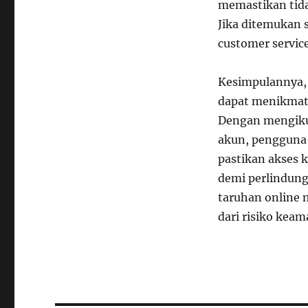
memastikan tida
Jika ditemukan 
customer servic
Kesimpulannya
dapat menikmati
Dengan mengiku
akun, pengguna
pastikan akses 
demi perlindun
taruhan online
dari risiko keam