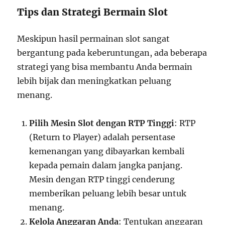
Tips dan Strategi Bermain Slot
Meskipun hasil permainan slot sangat
bergantung pada keberuntungan, ada beberapa
strategi yang bisa membantu Anda bermain
lebih bijak dan meningkatkan peluang
menang.
Pilih Mesin Slot dengan RTP Tinggi
: RTP
(Return to Player) adalah persentase
kemenangan yang dibayarkan kembali
kepada pemain dalam jangka panjang.
Mesin dengan RTP tinggi cenderung
memberikan peluang lebih besar untuk
menang.
Kelola Anggaran Anda
: Tentukan anggaran