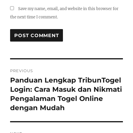
Save my name, email, and website in this browser for
the next time I comment.
Post
PREVIOUS
navigation
Panduan Lengkap TribunTogel
Previous
post:
Login: Cara Masuk dan Nikmati
Pengalaman Togel Online
dengan Mudah