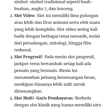
simbol-simbol tradisional seperti buah-
buahan, angka 7, dan lonceng.
Slot Video
: Slot ini memiliki lima gulungan
atau lebih dan fitur animasi serta efek suara
yang lebih kompleks. Slot video sering kali
hadir dengan berbagai tema menarik, mulai
dari petualangan, mitologi, hingga film
terkenal.
Slot Progresif
: Pada mesin slot progresif,
jackpot terus bertambah setiap kali ada
pemain yang bermain. Mesin ini
menawarkan peluang kemenangan besar,
meskipun biasanya lebih sulit untuk
dimenangkan.
Slot Multi-Garis Pembayaran
: Berbeda
dengan slot klasik yang hanya memiliki satu