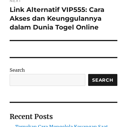
NEXT
Link Alternatif VIP555: Cara
Next
post:
Akses dan Keunggulannya
dalam Dunia Togel Online
Search
SEARCH
Recent Posts
Temukan Cara Mengelola Keuangan Saat