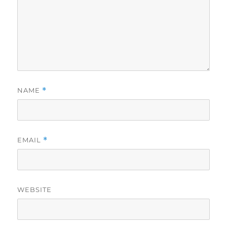
NAME
*
EMAIL
*
WEBSITE