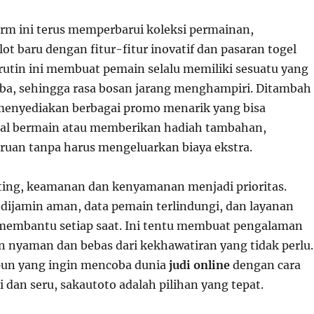
form ini terus memperbarui koleksi permainan,
t baru dengan fitur-fitur inovatif dan pasaran togel
 rutin ini membuat pemain selalu memiliki sesuatu yang
oba, sehingga rasa bosan jarang menghampiri. Ditambah
 menyediakan berbagai promo menarik yang bisa
 bermain atau memberikan hadiah tambahan,
uan tanpa harus mengeluarkan biaya ekstra.
ting, keamanan dan kenyamanan menjadi prioritas.
i dijamin aman, data pemain terlindungi, dan layanan
membantu setiap saat. Ini tentu membuat pengalaman
 nyaman dan bebas dari kekhawatiran yang tidak perlu.
a pun yang ingin mencoba dunia
judi online
dengan cara
i dan seru, sakautoto adalah pilihan yang tepat.