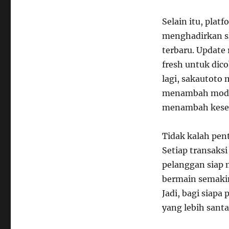
Selain itu, plat
menghadirkan slo
terbaru. Update
fresh untuk dic
lagi, sakautoto
menambah modal
menambah keser
Tidak kalah pen
Setiap transaks
pelanggan siap 
bermain semakin
Jadi, bagi siap
yang lebih santa