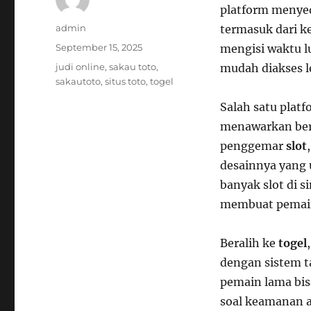
platform menyed
Author
admin
termasuk dari k
Posted
September 15, 2025
mengisi waktu 
on
Tags
judi online
,
sakau toto
,
mudah diakses le
sakautoto
,
situs toto
,
togel
Salah satu plat
menawarkan berb
penggemar
slot
desainnya yang 
banyak slot di 
membuat pemain
Beralih ke
togel
dengan sistem 
pemain lama bi
soal keamanan a