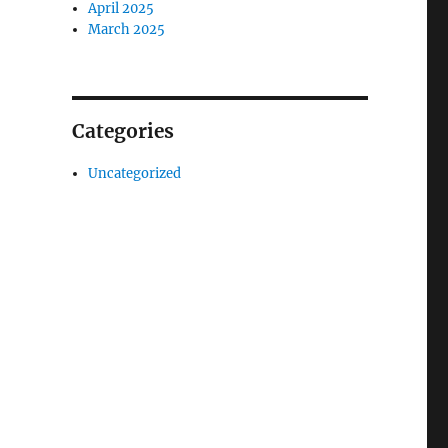
April 2025
March 2025
Categories
Uncategorized