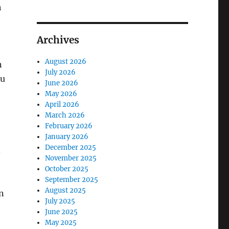
h
Archives
August 2026
n
July 2026
au
June 2026
May 2026
April 2026
March 2026
February 2026
January 2026
December 2025
.
November 2025
October 2025
September 2025
August 2025
n
July 2025
June 2025
May 2025