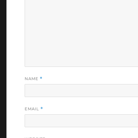
NAME
*
EMAIL
*