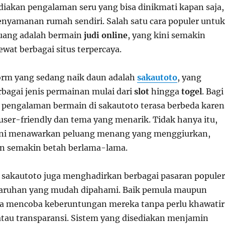
iakan pengalaman seru yang bisa dinikmati kapan saja,
enyamanan rumah sendiri. Salah satu cara populer untuk
luang adalah bermain
judi online
, yang kini semakin
wat berbagai situs terpercaya.
form yang sedang naik daun adalah
sakautoto
, yang
agai jenis permainan mulai dari
slot
hingga
togel
. Bagi
, pengalaman bermain di sakautoto terasa berbeda karen
user-friendly dan tema yang menarik. Tidak hanya itu,
sini menawarkan peluang menang yang menggiurkan,
 semakin betah berlama-lama.
, sakautoto juga menghadirkan berbagai pasaran populer
taruhan yang mudah dipahami. Baik pemula maupun
sa mencoba keberuntungan mereka tanpa perlu khawatir
tau transparansi. Sistem yang disediakan menjamin