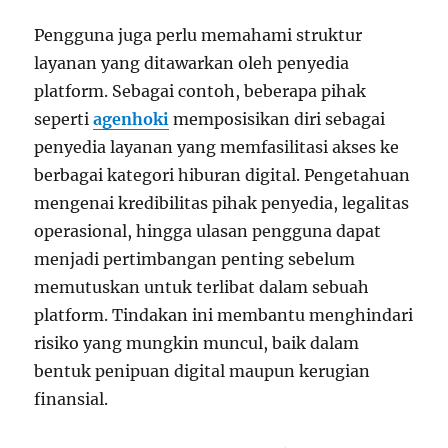
Pengguna juga perlu memahami struktur
layanan yang ditawarkan oleh penyedia
platform. Sebagai contoh, beberapa pihak
seperti
agenhoki
memposisikan diri sebagai
penyedia layanan yang memfasilitasi akses ke
berbagai kategori hiburan digital. Pengetahuan
mengenai kredibilitas pihak penyedia, legalitas
operasional, hingga ulasan pengguna dapat
menjadi pertimbangan penting sebelum
memutuskan untuk terlibat dalam sebuah
platform. Tindakan ini membantu menghindari
risiko yang mungkin muncul, baik dalam
bentuk penipuan digital maupun kerugian
finansial.