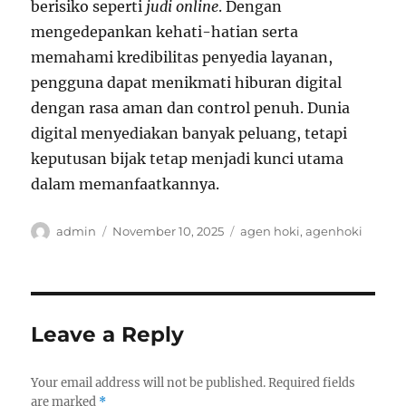
berisiko seperti
judi online
. Dengan
mengedepankan kehati-hatian serta
memahami kredibilitas penyedia layanan,
pengguna dapat menikmati hiburan digital
dengan rasa aman dan control penuh. Dunia
digital menyediakan banyak peluang, tetapi
keputusan bijak tetap menjadi kunci utama
dalam memanfaatkannya.
Author
Posted
Tags
admin
November 10, 2025
agen hoki
,
agenhoki
on
Leave a Reply
Your email address will not be published.
Required fields
are marked
*