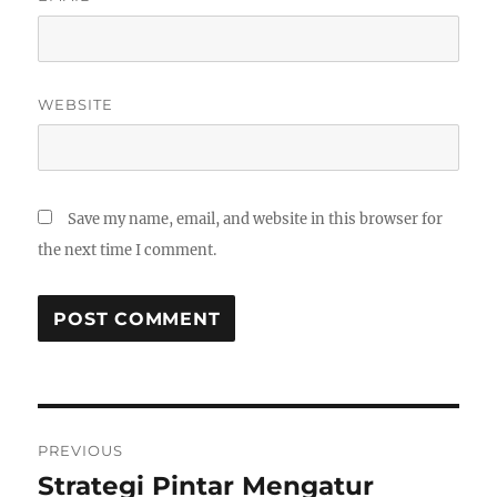
WEBSITE
Save my name, email, and website in this browser for
the next time I comment.
Post
PREVIOUS
navigation
Strategi Pintar Mengatur
Previous