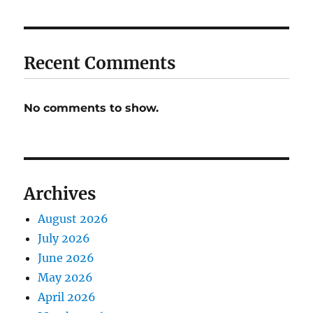
Recent Comments
No comments to show.
Archives
August 2026
July 2026
June 2026
May 2026
April 2026