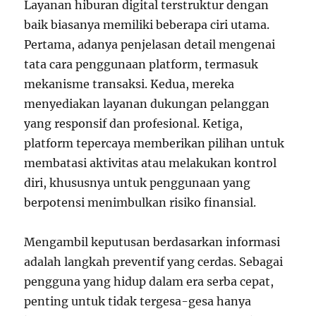
Layanan hiburan digital terstruktur dengan
baik biasanya memiliki beberapa ciri utama.
Pertama, adanya penjelasan detail mengenai
tata cara penggunaan platform, termasuk
mekanisme transaksi. Kedua, mereka
menyediakan layanan dukungan pelanggan
yang responsif dan profesional. Ketiga,
platform tepercaya memberikan pilihan untuk
membatasi aktivitas atau melakukan kontrol
diri, khususnya untuk penggunaan yang
berpotensi menimbulkan risiko finansial.
Mengambil keputusan berdasarkan informasi
adalah langkah preventif yang cerdas. Sebagai
pengguna yang hidup dalam era serba cepat,
penting untuk tidak tergesa-gesa hanya