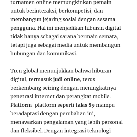
turnamen online memungkinkan pemain
untuk berinteraksi, berkompetisi, dan
membangun jejaring sosial dengan sesama
pengguna. Hal ini menjadikan hiburan digital
tidak hanya sebagai sarana bermain semata,
tetapi juga sebagai media untuk membangun
hubungan dan komunikasi.
Tren global menunjukkan bahwa hiburan
digital, termasuk
judi online
, terus
berkembang seiring dengan meningkatnya
penetrasi internet dan perangkat mobile.
Platform-platform seperti
talas 89
mampu
beradaptasi dengan perubahan ini,
menawarkan pengalaman yang lebih personal
dan fleksibel. Dengan integrasi teknologi