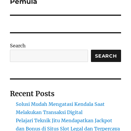
Pemula
Search
SEARCH
Recent Posts
Solusi Mudah Mengatasi Kendala Saat
Melakukan Transaksi Digital
Pelajari Teknik Jitu Mendapatkan Jackpot
dan Bonus di Situs Slot Legal dan Terpercaya