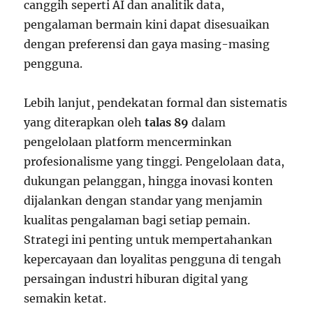
canggih seperti AI dan analitik data,
pengalaman bermain kini dapat disesuaikan
dengan preferensi dan gaya masing-masing
pengguna.
Lebih lanjut, pendekatan formal dan sistematis
yang diterapkan oleh
talas 89
dalam
pengelolaan platform mencerminkan
profesionalisme yang tinggi. Pengelolaan data,
dukungan pelanggan, hingga inovasi konten
dijalankan dengan standar yang menjamin
kualitas pengalaman bagi setiap pemain.
Strategi ini penting untuk mempertahankan
kepercayaan dan loyalitas pengguna di tengah
persaingan industri hiburan digital yang
semakin ketat.