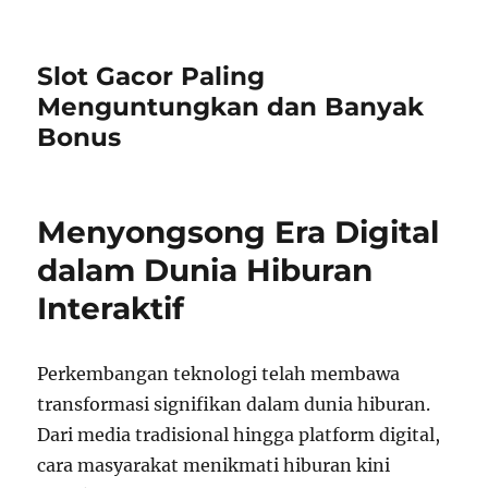
Slot Gacor Paling
Menguntungkan dan Banyak
Bonus
Menyongsong Era Digital
dalam Dunia Hiburan
Interaktif
Perkembangan teknologi telah membawa
transformasi signifikan dalam dunia hiburan.
Dari media tradisional hingga platform digital,
cara masyarakat menikmati hiburan kini