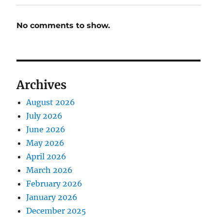
No comments to show.
Archives
August 2026
July 2026
June 2026
May 2026
April 2026
March 2026
February 2026
January 2026
December 2025