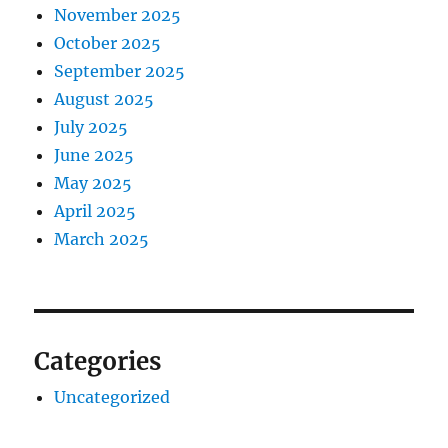
November 2025
October 2025
September 2025
August 2025
July 2025
June 2025
May 2025
April 2025
March 2025
Categories
Uncategorized