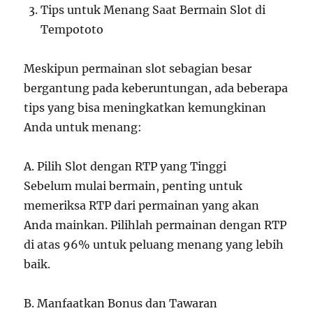
Tips untuk Menang Saat Bermain Slot di
Tempototo
Meskipun permainan slot sebagian besar
bergantung pada keberuntungan, ada beberapa
tips yang bisa meningkatkan kemungkinan
Anda untuk menang:
A. Pilih Slot dengan RTP yang Tinggi
Sebelum mulai bermain, penting untuk
memeriksa RTP dari permainan yang akan
Anda mainkan. Pilihlah permainan dengan RTP
di atas 96% untuk peluang menang yang lebih
baik.
B. Manfaatkan Bonus dan Tawaran