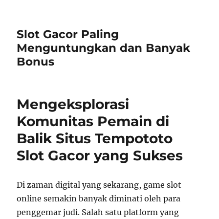
Slot Gacor Paling
Menguntungkan dan Banyak
Bonus
Mengeksplorasi
Komunitas Pemain di
Balik Situs Tempototo
Slot Gacor yang Sukses
Di zaman digital yang sekarang, game slot
online semakin banyak diminati oleh para
penggemar judi. Salah satu platform yang