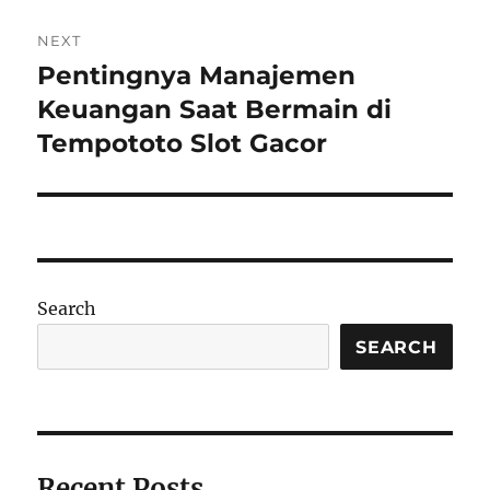
NEXT
Pentingnya Manajemen
Next
post:
Keuangan Saat Bermain di
Tempototo Slot Gacor
Search
SEARCH
Recent Posts