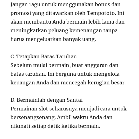
Jangan ragu untuk menggunakan bonus dan
promosi yang ditawarkan oleh Tempototo. Ini
akan membantu Anda bermain lebih lama dan
meningkatkan peluang kemenangan tanpa
harus mengeluarkan banyak uang.
C. Tetapkan Batas Taruhan
Sebelum mulai bermain, buat anggaran dan
batas taruhan. Ini berguna untuk mengelola
keuangan Anda dan mencegah kerugian besar.
D. Bermainlah dengan Santai
Permainan slot seharusnya menjadi cara untuk
bersenangsenang. Ambil waktu Anda dan
nikmati setiap detik ketika bermain.