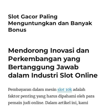
Slot Gacor Paling
Menguntungkan dan Banyak
Bonus
Mendorong Inovasi dan
Perkembangan yang
Bertanggung Jawab
dalam Industri Slot Online
Pembayaran dalam mesin
slot 10k
adalah
faktor penting yang harus dipahami oleh para
pemain judi online. Dalam artikel ini, kami