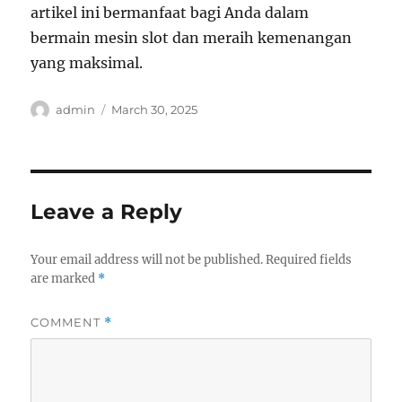
artikel ini bermanfaat bagi Anda dalam
bermain mesin slot dan meraih kemenangan
yang maksimal.
Author
Posted
admin
March 30, 2025
on
Leave a Reply
Your email address will not be published.
Required fields
are marked
*
COMMENT
*