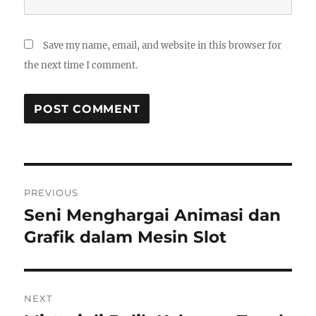
Save my name, email, and website in this browser for
the next time I comment.
Post
PREVIOUS
navigation
Seni Menghargai Animasi dan
Previous
post:
Grafik dalam Mesin Slot
NEXT