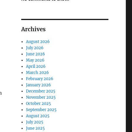
Archives
August 2026
July 2026
June 2026
May 2026
April 2026
March 2026
February 2026
January 2026
December 2025
m
November 2025
October 2025
September 2025
August 2025
July 2025
June 2025