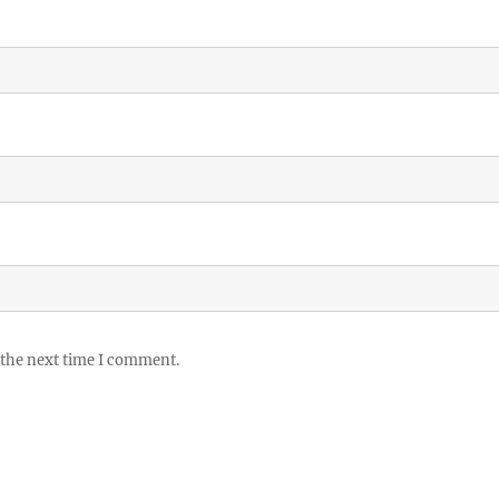
 the next time I comment.