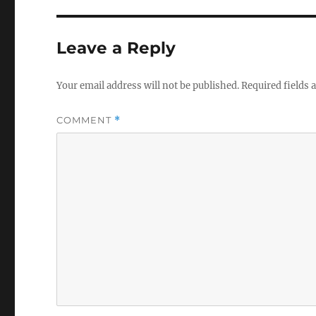
Leave a Reply
Your email address will not be published.
Required fields
COMMENT
*