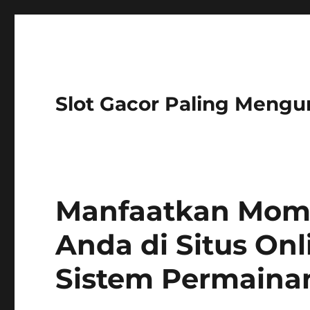
Slot Gacor Paling Meng
Manfaatkan Mo
Anda di Situs On
Sistem Permainan