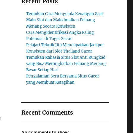
Recent Posts
Temukan Cara Mengelola Keuangan Saat
Main Slot dan Maksimalkan Peluang
Menang Secara Konsisten
Cara Mengidentifikasi Angka Paling
Potensial di Togel Gacor
Pelajari Teknik Jitu Mendapatkan Jackpot
Konsisten dari Slot Thailand Gacor
Temukan Rahasia Situs Slot Anti Rungkad
yang Bisa Meningkatkan Peluang Menang
Besar Setiap Hari
Pengalaman Seru Bersama Situs Gacor
yang Membuat Ketagihan
Recent Comments
u
No comments to show.