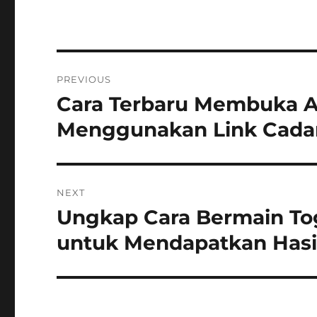
Post
PREVIOUS
navigation
Cara Terbaru Membuka A
Previous
post:
Menggunakan Link Cad
NEXT
Ungkap Cara Bermain Tog
Next
post:
untuk Mendapatkan Hasi