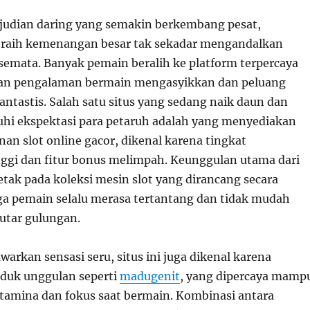
judian daring yang semakin berkembang pesat,
eraih kemenangan besar tak sekadar mengandalkan
emata. Banyak pemain beralih ke platform terpercaya
n pengalaman bermain mengasyikkan dan peluang
antastis. Salah satu situs yang sedang naik daun dan
 ekspektasi para petaruh adalah yang menyediakan
an slot online gacor, dikenal karena tingkat
gi dan fitur bonus melimpah. Keunggulan utama dari
letak pada koleksi mesin slot yang dirancang secara
gga pemain selalu merasa tertantang dan tidak mudah
utar gulungan.
rkan sensasi seru, situs ini juga dikenal karena
duk unggulan seperti
madugenit
, yang dipercaya mamp
amina dan fokus saat bermain. Kombinasi antara