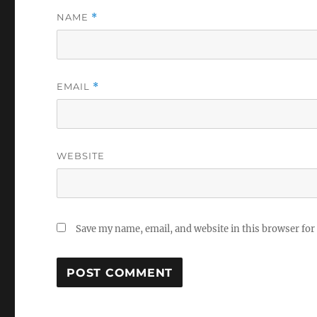
NAME
*
EMAIL
*
WEBSITE
Save my name, email, and website in this browser for