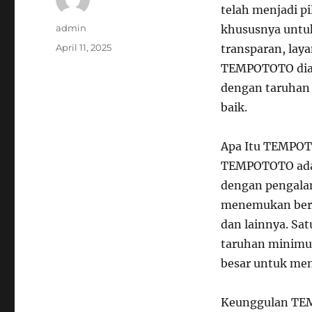
telah menjadi p
Author
admin
khususnya untuk
Posted
April 11, 2025
transparan, lay
on
TEMPOTOTO diaku
dengan taruhan 
baik.
Apa Itu TEMPO
TEMPOTOTO adala
dengan pengalam
menemukan berba
dan lainnya. S
taruhan minimu
besar untuk me
Keunggulan T