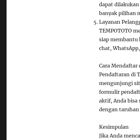
dapat dilakuka
banyak pilihan
Layanan Pelang
TEMPOTOTO memi
siap membantu k
chat, WhatsApp, 
Cara Mendaftar
Pendaftaran di
mengunjungi sit
formulir pendaf
aktif, Anda bis
dengan taruhan 
Kesimpulan
Jika Anda mencar