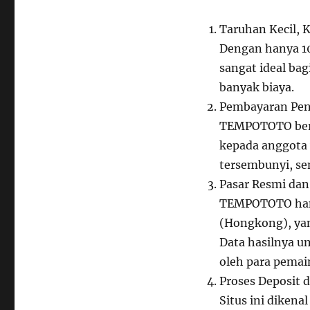
Taruhan Kecil, 
Dengan hanya 10
sangat ideal ba
banyak biaya.
Pembayaran Pe
TEMPOTOTO ber
kepada anggota
tersembunyi, s
Pasar Resmi dan
TEMPOTOTO hany
(Hongkong), yang
Data hasilnya u
oleh para pemai
Proses Deposit 
Situs ini dikena