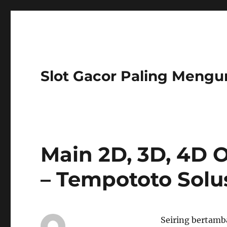
Slot Gacor Paling Meng
Main 2D, 3D, 4D 
– Tempototo Solu
Seiring bertam