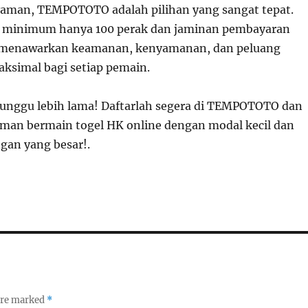
aman, TEMPOTOTO adalah pilihan yang sangat tepat.
 minimum hanya 100 perak dan jaminan pembayaran
ni menawarkan keamanan, kenyamanan, dan peluang
simal bagi setiap pemain.
unggu lebih lama! Daftarlah segera di TEMPOTOTO dan
man bermain togel HK online dengan modal kecil dan
gan yang besar!.
 are marked
*