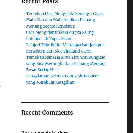
Recent Posts
Temukan Cara Mengelola Keuangan Saat
Main Slot dan Maksimalkan Peluang
Menang Secara Konsisten
Cara Mengidentifikasi Angka Paling
Potensial di Togel Gacor
Pelajari Teknik Jitu Mendapatkan Jackpot
Konsisten dari Slot Thailand Gacor
Temukan Rahasia Situs Slot Anti Rungkad
yang Bisa Meningkatkan Peluang Menang
Besar Setiap Hari
Pengalaman Seru Bersama Situs Gacor
yang Membuat Ketagihan
,
Recent Comments
No comments to show.