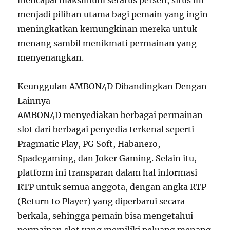
mencapai maksimum seratus persen, situs ini
menjadi pilihan utama bagi pemain yang ingin
meningkatkan kemungkinan mereka untuk
menang sambil menikmati permainan yang
menyenangkan.
Keunggulan AMBON4D Dibandingkan Dengan
Lainnya
AMBON4D menyediakan berbagai permainan
slot dari berbagai penyedia terkenal seperti
Pragmatic Play, PG Soft, Habanero,
Spadegaming, dan Joker Gaming. Selain itu,
platform ini transparan dalam hal informasi
RTP untuk semua anggota, dengan angka RTP
(Return to Player) yang diperbarui secara
berkala, sehingga pemain bisa mengetahui