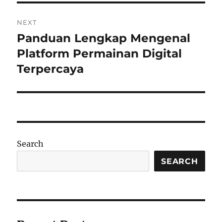
NEXT
Panduan Lengkap Mengenal
Next
post:
Platform Permainan Digital
Terpercaya
Search
SEARCH