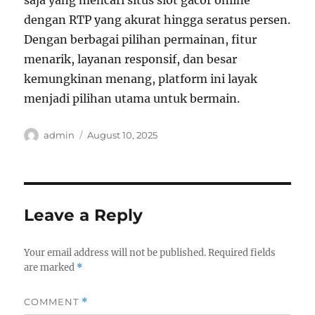
saja yang mencari situs slot gacor online
dengan RTP yang akurat hingga seratus persen.
Dengan berbagai pilihan permainan, fitur
menarik, layanan responsif, dan besar
kemungkinan menang, platform ini layak
menjadi pilihan utama untuk bermain.
Author
Posted
admin
August 10, 2025
on
Leave a Reply
Your email address will not be published.
Required fields
are marked
*
COMMENT
*