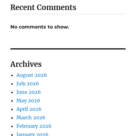
Recent Comments
No comments to show.
Archives
August 2026
July 2026
June 2026
May 2026
April 2026
March 2026
February 2026
January 2026