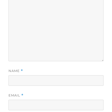
NAME
*
EMAIL
*