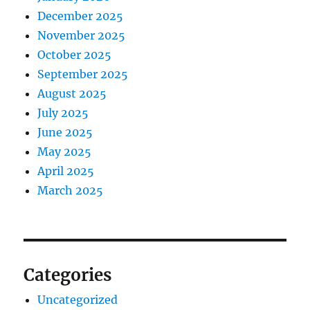
December 2025
November 2025
October 2025
September 2025
August 2025
July 2025
June 2025
May 2025
April 2025
March 2025
Categories
Uncategorized