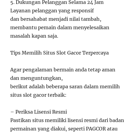
5. Dukungan Pelanggan Selama 24 Jam
Layanan pelanggan yang responsif
dan bersahabat menjadi nilai tambah,
membantu pemain dalam menyelesaikan
masalah kapan saja.
Tips Memilih Situs Slot Gacor Terpercaya
Agar pengalaman bermain anda tetap aman
dan menguntungkan,
berikut adalah beberapa saran dalam memilih
situs slot gacor terbaik:
– Periksa Lisensi Resmi
Pastikan situs memiliki lisensi resmi dari badan
permainan yang diakui, seperti PAGCOR atau