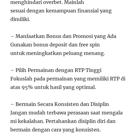
menghindari overbet. Mainlah
sesuai dengan kemampuan finansial yang
dimiliki.
– Manfaatkan Bonus dan Promosi yang Ada
Gunakan bonus deposit dan free spin
untuk meningkatkan peluang menang.
– Pilih Permainan dengan RTP Tinggi
Fokuslah pada permainan yang memiliki RTP di
atas 95% untuk hasil yang optimal.
– Bermain Secara Konsisten dan Disiplin
Jangan mudah terbawa perasaan saat mengala
mi kekalahan. Pertahankan disiplin diri dan
bermain dengan cara yang konsisten.