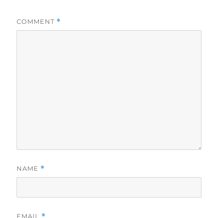
COMMENT
*
NAME
*
EMAIL
*