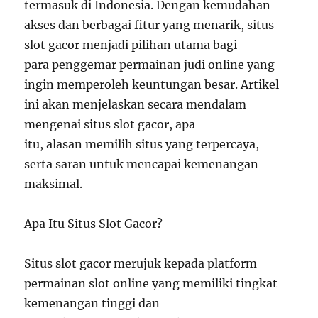
termasuk di Indonesia. Dengan kemudahan
akses dan berbagai fitur yang menarik, situs
slot gacor menjadi pilihan utama bagi
para penggemar permainan judi online yang
ingin memperoleh keuntungan besar. Artikel
ini akan menjelaskan secara mendalam
mengenai situs slot gacor, apa
itu, alasan memilih situs yang terpercaya,
serta saran untuk mencapai kemenangan
maksimal.
Apa Itu Situs Slot Gacor?
Situs slot gacor merujuk kepada platform
permainan slot online yang memiliki tingkat
kemenangan tinggi dan