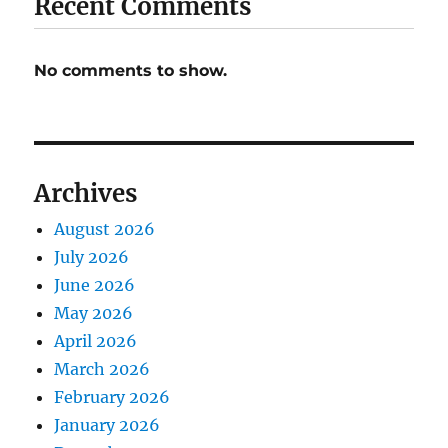
Recent Comments
No comments to show.
Archives
August 2026
July 2026
June 2026
May 2026
April 2026
March 2026
February 2026
January 2026