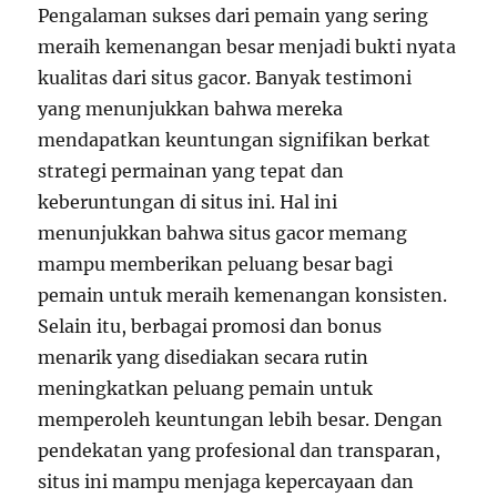
Pengalaman sukses dari pemain yang sering
meraih kemenangan besar menjadi bukti nyata
kualitas dari situs gacor. Banyak testimoni
yang menunjukkan bahwa mereka
mendapatkan keuntungan signifikan berkat
strategi permainan yang tepat dan
keberuntungan di situs ini. Hal ini
menunjukkan bahwa situs gacor memang
mampu memberikan peluang besar bagi
pemain untuk meraih kemenangan konsisten.
Selain itu, berbagai promosi dan bonus
menarik yang disediakan secara rutin
meningkatkan peluang pemain untuk
memperoleh keuntungan lebih besar. Dengan
pendekatan yang profesional dan transparan,
situs ini mampu menjaga kepercayaan dan