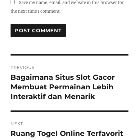
Save my name, email, and website in this browser for
the next time I comment.
Post
PREVIOUS
navigation
Bagaimana Situs Slot Gacor
Previous
post:
Membuat Permainan Lebih
Interaktif dan Menarik
NEXT
Ruang Togel Online Terfavorit
Next