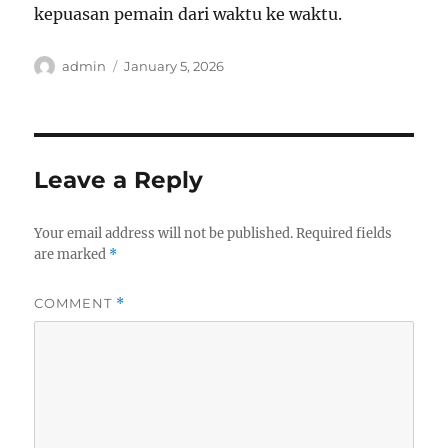
kepuasan pemain dari waktu ke waktu.
Author
Posted
admin
January 5, 2026
on
Leave a Reply
Your email address will not be published.
Required fields
are marked
*
COMMENT
*