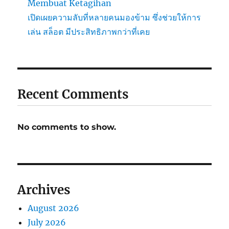
Membuat Ketagihan
เปิดเผยความลับที่หลายคนมองข้าม ซึ่งช่วยให้การ
เล่น สล็อต มีประสิทธิภาพกว่าที่เคย
Recent Comments
No comments to show.
Archives
August 2026
July 2026