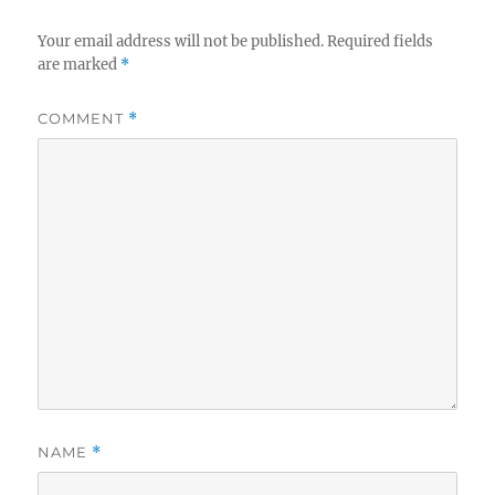
Your email address will not be published.
Required fields
are marked
*
COMMENT
*
NAME
*