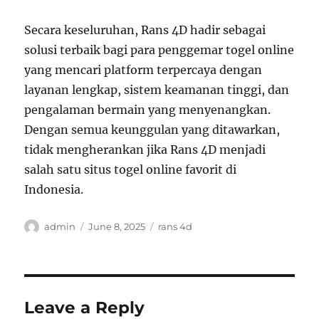
Secara keseluruhan, Rans 4D hadir sebagai
solusi terbaik bagi para penggemar togel online
yang mencari platform terpercaya dengan
layanan lengkap, sistem keamanan tinggi, dan
pengalaman bermain yang menyenangkan.
Dengan semua keunggulan yang ditawarkan,
tidak mengherankan jika Rans 4D menjadi
salah satu situs togel online favorit di
Indonesia.
Author
Posted
Tags
admin
June 8, 2025
rans 4d
on
Leave a Reply