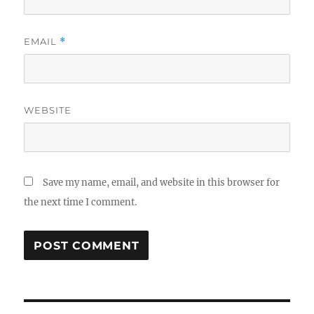
EMAIL
*
WEBSITE
Save my name, email, and website in this browser for
the next time I comment.