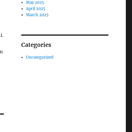
May 2025
April 2025
March 2025
i.
Categories
an
Uncategorized