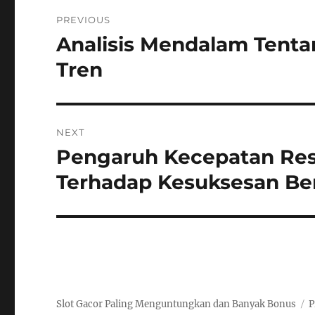
Post
PREVIOUS
navigation
Analisis Mendalam Tenta
Previous
post:
Tren
NEXT
Pengaruh Kecepatan Res
Next
post:
Terhadap Kesuksesan Be
Slot Gacor Paling Menguntungkan dan Banyak Bonus
P