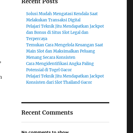
Recent Posts
Solusi Mudah Mengatasi Kendala Saat
Melakukan Transaksi Digital
Pelajari Teknik Jitu Mendapatkan Jackpot
dan Bonus di Situs Slot Legal dan
Terpercaya
Temukan Cara Mengelola Keuangan Saat
Main Slot dan Maksimalkan Peluang
Menang Secara Konsisten
,
Cara Mengidentifikasi Angka Paling
Potensial di Togel Gacor
Pelajari Teknik Jitu Mendapatkan Jackpot
n
Konsisten dari Slot Thailand Gacor
Recent Comments
No comments to show.