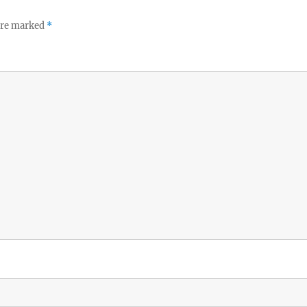
 are marked
*