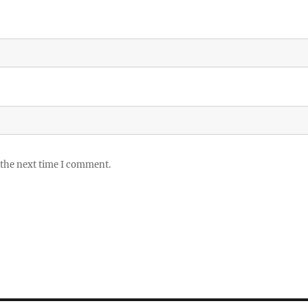
 the next time I comment.