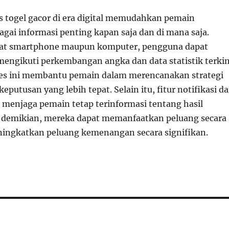
s togel gacor di era digital memudahkan pemain
gai informasi penting kapan saja dan di mana saja.
kat smartphone maupun komputer, pengguna dapat
ngikuti perkembangan angka dan data statistik terkin
s ini membantu pemain dalam merencanakan strategi
putusan yang lebih tepat. Selain itu, fitur notifikasi d
 menjaga pemain tetap terinformasi tentang hasil
 demikian, mereka dapat memanfaatkan peluang secara
ingkatkan peluang kemenangan secara signifikan.