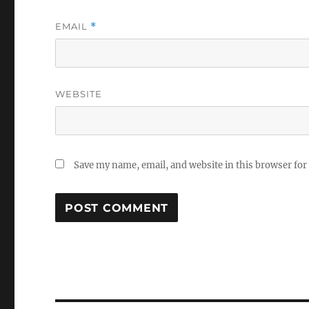
EMAIL
*
WEBSITE
Save my name, email, and website in this browser for