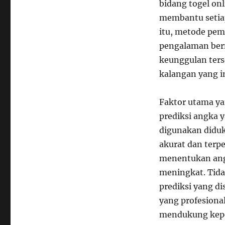
bidang togel onl
membantu setiap
itu, metode pem
pengalaman ber
keunggulan terse
kalangan yang 
Faktor utama ya
prediksi angka y
digunakan diduk
akurat dan terp
menentukan ang
meningkat. Tida
prediksi yang di
yang profesional
mendukung keper