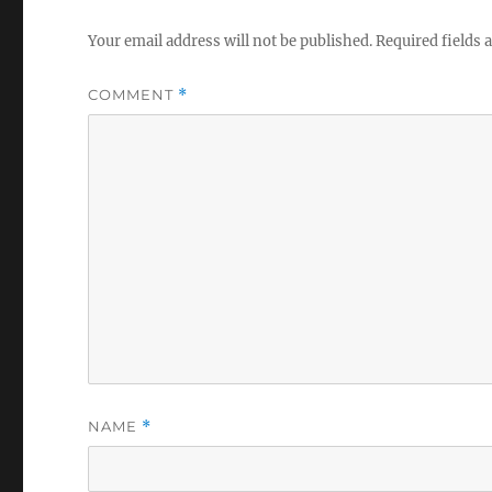
Your email address will not be published.
Required fields
COMMENT
*
NAME
*