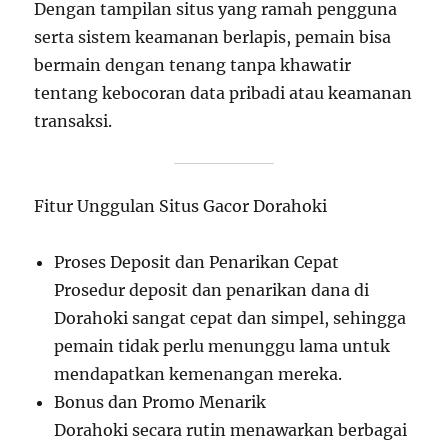
Dengan tampilan situs yang ramah pengguna
serta sistem keamanan berlapis, pemain bisa
bermain dengan tenang tanpa khawatir
tentang kebocoran data pribadi atau keamanan
transaksi.
Fitur Unggulan Situs Gacor Dorahoki
Proses Deposit dan Penarikan Cepat
Prosedur deposit dan penarikan dana di
Dorahoki sangat cepat dan simpel, sehingga
pemain tidak perlu menunggu lama untuk
mendapatkan kemenangan mereka.
Bonus dan Promo Menarik
Dorahoki secara rutin menawarkan berbagai