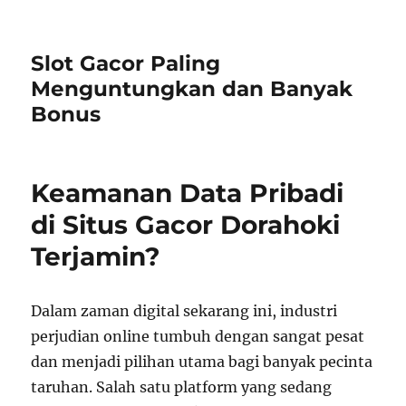
Slot Gacor Paling
Menguntungkan dan Banyak
Bonus
Keamanan Data Pribadi
di Situs Gacor Dorahoki
Terjamin?
Dalam zaman digital sekarang ini, industri
perjudian online tumbuh dengan sangat pesat
dan menjadi pilihan utama bagi banyak pecinta
taruhan. Salah satu platform yang sedang