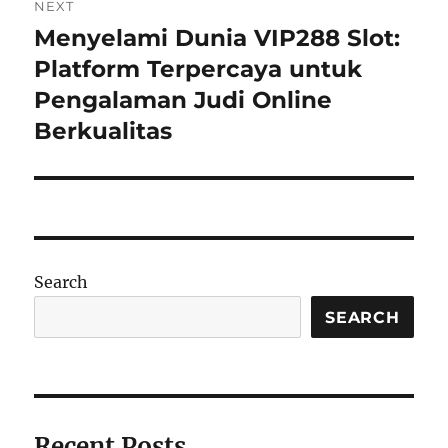
NEXT
Menyelami Dunia VIP288 Slot:
Next
post:
Platform Terpercaya untuk
Pengalaman Judi Online
Berkualitas
Search
SEARCH
Recent Posts