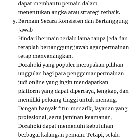
dapat membantu pemain dalam
menentukan angka atau strategi terbaik.
Bermain Secara Konsisten dan Bertanggung
Jawab
Hindari bermain terlalu lama tanpa jeda dan
tetaplah bertanggung jawab agar permainan
tetap menyenangkan.
Dorahoki yang populer merupakan pilihan
unggulan bagi para penggemar permainan
judi online yang ingin mendapatkan
platform yang dapat dipercaya, lengkap, dan
memiliki peluang tinggi untuk menang.
Dengan banyak fitur menarik, layanan yang
profesional, serta jaminan keamanan,
Dorahoki dapat memenuhi kebutuhan
berbagai kalangan pemain. Tetapi, selalu