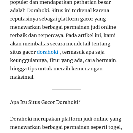
populer dan mendapatkan perhatian besar
adalah Dorahoki. Situs ini terkenal karena
reputasinya sebagai platform gacor yang
menawarkan berbagai permainan judi online
terbaik dan terpercaya. Pada artikel ini, kami
akan membahas secara mendetail tentang
situs gacor
dorahoki
, termasuk apa saja
keunggulannya, fitur yang ada, cara bermain,
hingga tips untuk meraih kemenangan
maksimal.
Apa Itu Situs Gacor Dorahoki?
Dorahoki merupakan platform judi online yang
menawarkan berbagai permainan seperti togel,