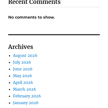
Recent Comments
No comments to show.
Archives
August 2026
July 2026
June 2026
May 2026
April 2026
March 2026
February 2026
January 2026