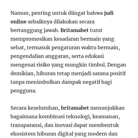
Namun, penting untuk diingat bahwa
judi
online
sebaiknya dilakukan secara
bertanggung jawab.
Britamabet
turut
mempromosikan kesadaran bermain yang
sehat, termasuk pengaturan waktu bermain,
pengendalian anggaran, serta edukasi
mengenai risiko yang mungkin timbul. Dengan
demikian, hiburan tetap menjadi sarana positif
tanpa menimbulkan dampak negatif bagi
pengguna.
Secara keseluruhan,
britamabet
menunjukkan
bagaimana kombinasi teknologi, keamanan,
transparansi, dan inovasi dapat membentuk
ekosistem hiburan digital yang modern dan