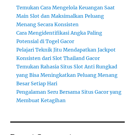
Temukan Cara Mengelola Keuangan Saat
Main Slot dan Maksimalkan Peluang
Menang Secara Konsisten
Cara Mengidentifikasi Angka Paling
Potensial di Togel Gacor
Pelajari Teknik Jitu Mendapatkan Jackpot
Konsisten dari Slot Thailand Gacor
Temukan Rahasia Situs Slot Anti Rungkad
yang Bisa Meningkatkan Peluang Menang
Besar Setiap Hari
Pengalaman Seru Bersama Situs Gacor yang
Membuat Ketagihan