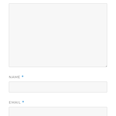
NAME
*
EMAIL
*