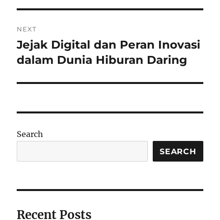
NEXT
Jejak Digital dan Peran Inovasi
Next
post:
dalam Dunia Hiburan Daring
Search
SEARCH
Recent Posts