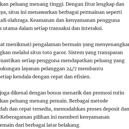
an peluang menang tinggi. Dengan fitur lengkap dan
aya, situs ini menawarkan berbagai permainan seperti
n judi olahraga. Keamanan dan kenyamanan pengguna
s utama dalam setiap transaksi dan interaksi.
pat menikmati pengalaman bermain yang menyenangka
an melalui situs toto gacor. Sistem yang transparan
emastikan setiap pengguna mendapatkan peluang yang
u, dukungan layanan pelanggan 24/7 membantu
etiap kendala dengan cepat dan efisien.
r juga dikenal dengan bonus menarik dan promosi rutin
kan peluang menang pemain. Berbagai metode
ah dan cepat tersedia, memudahkan proses deposit da
. Keberagaman pilihan ini memberi kenyamanan
emain dari berbagai latar belakang.