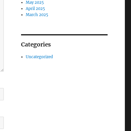
May 2025
April 2025
March 2025
Categories
Uncategorized