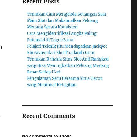
Recent Posts
Temukan Cara Mengelola Keuangan Saat
Main Slot dan Maksimalkan Peluang
Menang Secara Konsisten
Cara Mengidentifikasi Angka Paling
Potensial di Togel Gacor
Pelajari Teknik Jitu Mendapatkan Jackpot
n
Konsisten dari Slot Thailand Gacor
Temukan Rahasia Situs Slot Anti Rungkad
yang Bisa Meningkatkan Peluang Menang
Besar Setiap Hari
Pengalaman Seru Bersama Situs Gacor
yang Membuat Ketagihan
Recent Comments
n
No comments to show.