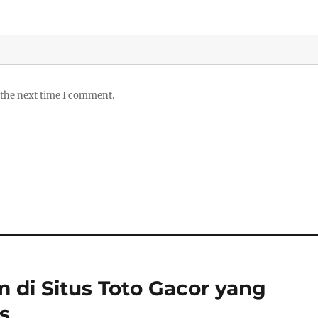
 the next time I comment.
 di Situs Toto Gacor yang
s