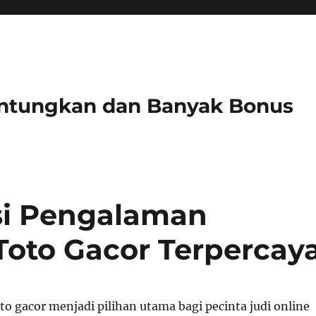
untungkan dan Banyak Bonus
asi Pengalaman
 Toto Gacor Terpercay
to gacor menjadi pilihan utama bagi pecinta judi online