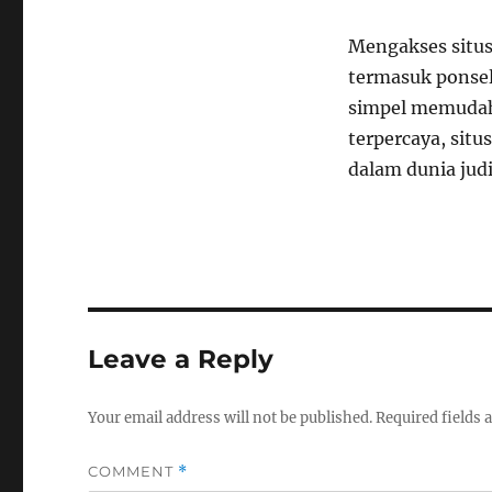
Mengakses situs
termasuk ponsel
simpel memudah
terpercaya, sit
dalam dunia ju
Leave a Reply
Your email address will not be published.
Required fields
COMMENT
*