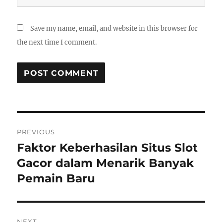
Save my name, email, and website in this browser for
the next time I comment.
Post
PREVIOUS
navigation
Faktor Keberhasilan Situs Slot
Previous
post:
Gacor dalam Menarik Banyak
Pemain Baru
NEXT