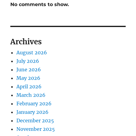
No comments to show.
Archives
August 2026
July 2026
June 2026
May 2026
April 2026
March 2026
February 2026
January 2026
December 2025
November 2025