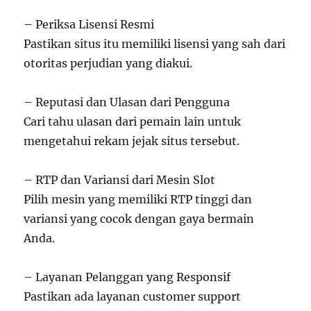
– Periksa Lisensi Resmi
Pastikan situs itu memiliki lisensi yang sah dari
otoritas perjudian yang diakui.
– Reputasi dan Ulasan dari Pengguna
Cari tahu ulasan dari pemain lain untuk
mengetahui rekam jejak situs tersebut.
– RTP dan Variansi dari Mesin Slot
Pilih mesin yang memiliki RTP tinggi dan
variansi yang cocok dengan gaya bermain
Anda.
– Layanan Pelanggan yang Responsif
Pastikan ada layanan customer support