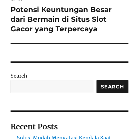
Potensi Keuntungan Besar
Next
post:
dari Bermain di Situs Slot
Gacor yang Terpercaya
Search
SEARCH
Recent Posts
Solusi Mudah Mengatasi Kendala Saat