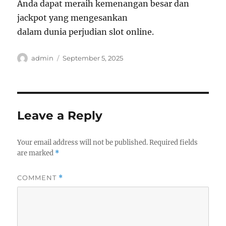
Anda dapat meraih kemenangan besar dan
jackpot yang mengesankan
dalam dunia perjudian slot online.
Author
Posted
admin
September 5, 2025
on
Leave a Reply
Your email address will not be published.
Required fields
are marked
*
COMMENT
*