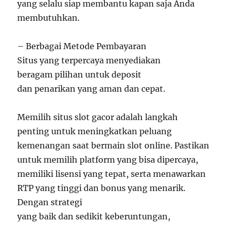
yang selalu siap membantu kapan saja Anda
membutuhkan.
– Berbagai Metode Pembayaran
Situs yang terpercaya menyediakan
beragam pilihan untuk deposit
dan penarikan yang aman dan cepat.
Memilih situs slot gacor adalah langkah
penting untuk meningkatkan peluang
kemenangan saat bermain slot online. Pastikan
untuk memilih platform yang bisa dipercaya,
memiliki lisensi yang tepat, serta menawarkan
RTP yang tinggi dan bonus yang menarik.
Dengan strategi
yang baik dan sedikit keberuntungan,