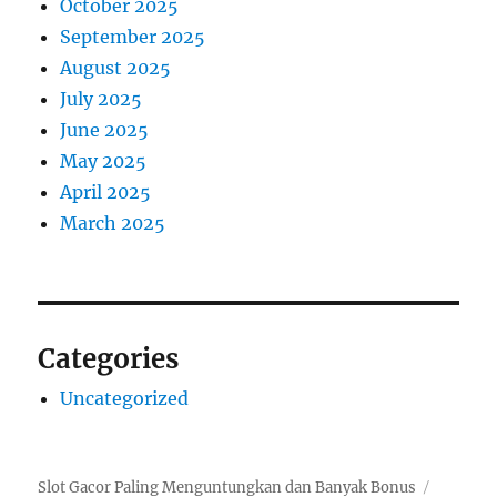
October 2025
September 2025
August 2025
July 2025
June 2025
May 2025
April 2025
March 2025
Categories
Uncategorized
Slot Gacor Paling Menguntungkan dan Banyak Bonus