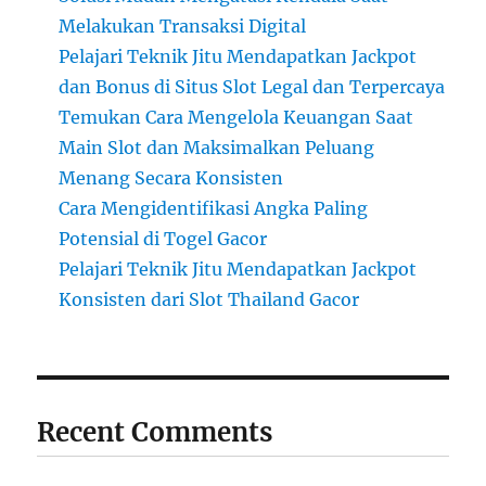
Melakukan Transaksi Digital
Pelajari Teknik Jitu Mendapatkan Jackpot
dan Bonus di Situs Slot Legal dan Terpercaya
Temukan Cara Mengelola Keuangan Saat
Main Slot dan Maksimalkan Peluang
Menang Secara Konsisten
Cara Mengidentifikasi Angka Paling
Potensial di Togel Gacor
Pelajari Teknik Jitu Mendapatkan Jackpot
Konsisten dari Slot Thailand Gacor
Recent Comments