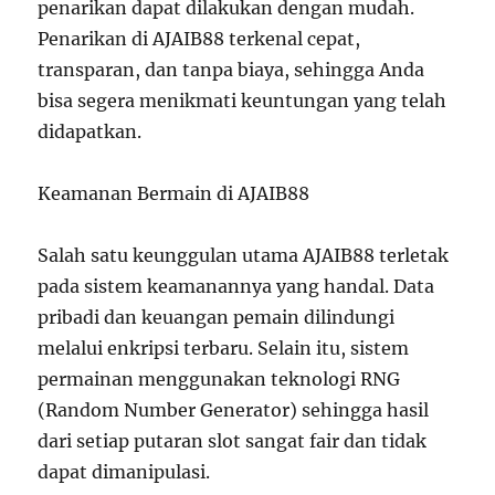
penarikan dapat dilakukan dengan mudah.
Penarikan di AJAIB88 terkenal cepat,
transparan, dan tanpa biaya, sehingga Anda
bisa segera menikmati keuntungan yang telah
didapatkan.
Keamanan Bermain di AJAIB88
Salah satu keunggulan utama AJAIB88 terletak
pada sistem keamanannya yang handal. Data
pribadi dan keuangan pemain dilindungi
melalui enkripsi terbaru. Selain itu, sistem
permainan menggunakan teknologi RNG
(Random Number Generator) sehingga hasil
dari setiap putaran slot sangat fair dan tidak
dapat dimanipulasi.