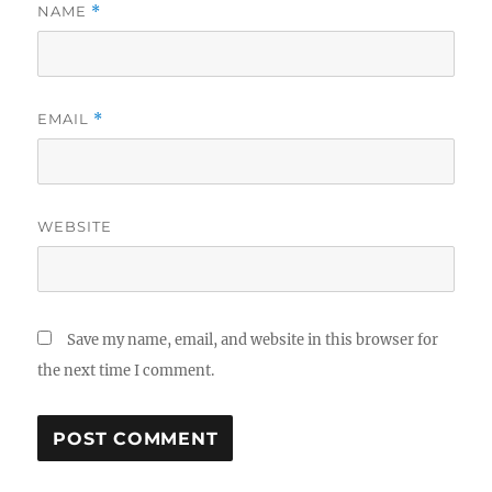
NAME
*
EMAIL
*
WEBSITE
Save my name, email, and website in this browser for
the next time I comment.