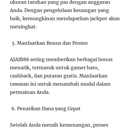
ukuran taruhan yang pas dengan anggaran
Anda. Dengan pengelolaan keuangan yang
baik, kemungkinan mendapatkan jackpot akan
meningkat.
Manfaatkan Bonus dan Promo
AJAIB88 sering memberikan berbagai bonus
menarik, termasuk untuk gamer baru,
cashback, dan putaran gratis. Manfaatkan
tawaran ini untuk menambah modal dalam
permainan Anda.
Penarikan Dana yang Cepat
Setelah Anda meraih kemenangan, proses