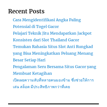
Recent Posts
Cara Mengidentifikasi Angka Paling
Potensial di Togel Gacor
Pelajari Teknik Jitu Mendapatkan Jackpot
Konsisten dari Slot Thailand Gacor
Temukan Rahasia Situs Slot Anti Rungkad
yang Bisa Meningkatkan Peluang Menang
Besar Setiap Hari
Pengalaman Seru Bersama Situs Gacor yang
Membuat Ketagihan
เปิดเผยความลับที่หลายคนมองข้าม ซึ่งช่วยให้การ
เล่น สล็อต มีประสิทธิภาพกว่าที่เคย