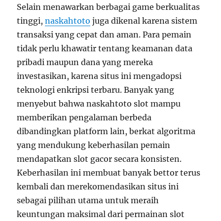
Selain menawarkan berbagai game berkualitas
tinggi,
naskahtoto
juga dikenal karena sistem
transaksi yang cepat dan aman. Para pemain
tidak perlu khawatir tentang keamanan data
pribadi maupun dana yang mereka
investasikan, karena situs ini mengadopsi
teknologi enkripsi terbaru. Banyak yang
menyebut bahwa naskahtoto slot mampu
memberikan pengalaman berbeda
dibandingkan platform lain, berkat algoritma
yang mendukung keberhasilan pemain
mendapatkan slot gacor secara konsisten.
Keberhasilan ini membuat banyak bettor terus
kembali dan merekomendasikan situs ini
sebagai pilihan utama untuk meraih
keuntungan maksimal dari permainan slot