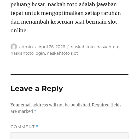
peluang besar, naskah toto adalah jawaban
tepat untuk mengoptimalkan setiap taruhan
dan menambah keseruan saat bermain slot
online.
Author
Posted
Tags
admin
April 26, 2026
naskah toto
,
naskahtoto
,
on
naskahtoto login
,
naskahtoto slot
Leave a Reply
Your email address will not be published.
Required fields
are marked
*
COMMENT
*