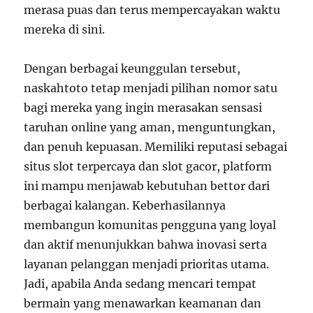
merasa puas dan terus mempercayakan waktu
mereka di sini.
Dengan berbagai keunggulan tersebut,
naskahtoto tetap menjadi pilihan nomor satu
bagi mereka yang ingin merasakan sensasi
taruhan online yang aman, menguntungkan,
dan penuh kepuasan. Memiliki reputasi sebagai
situs slot terpercaya dan slot gacor, platform
ini mampu menjawab kebutuhan bettor dari
berbagai kalangan. Keberhasilannya
membangun komunitas pengguna yang loyal
dan aktif menunjukkan bahwa inovasi serta
layanan pelanggan menjadi prioritas utama.
Jadi, apabila Anda sedang mencari tempat
bermain yang menawarkan keamanan dan