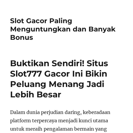
Slot Gacor Paling
Menguntungkan dan Banyak
Bonus
Buktikan Sendiri! Situs
Slot777 Gacor Ini Bikin
Peluang Menang Jadi
Lebih Besar
Dalam dunia perjudian daring, keberadaan
platform terpercaya menjadi kunci utama
untuk meraih pengalaman bermain yang