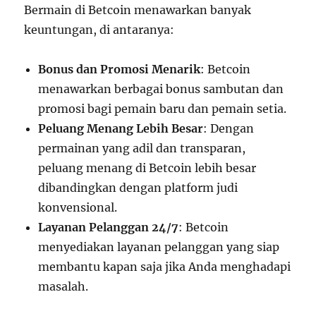
Bermain di Betcoin menawarkan banyak
keuntungan, di antaranya:
Bonus dan Promosi Menarik
: Betcoin
menawarkan berbagai bonus sambutan dan
promosi bagi pemain baru dan pemain setia.
Peluang Menang Lebih Besar
: Dengan
permainan yang adil dan transparan,
peluang menang di Betcoin lebih besar
dibandingkan dengan platform judi
konvensional.
Layanan Pelanggan 24/7
: Betcoin
menyediakan layanan pelanggan yang siap
membantu kapan saja jika Anda menghadapi
masalah.