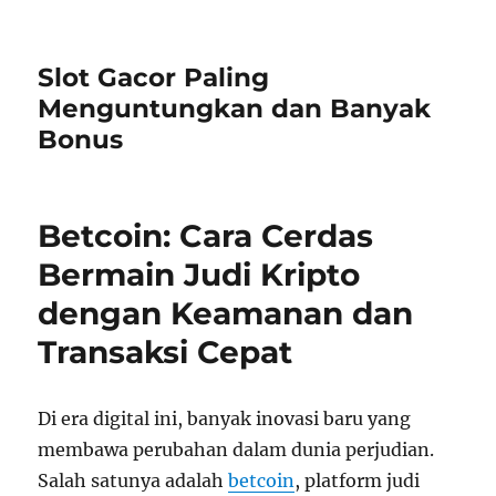
Slot Gacor Paling
Menguntungkan dan Banyak
Bonus
Betcoin: Cara Cerdas
Bermain Judi Kripto
dengan Keamanan dan
Transaksi Cepat
Di era digital ini, banyak inovasi baru yang
membawa perubahan dalam dunia perjudian.
Salah satunya adalah
betcoin
, platform judi