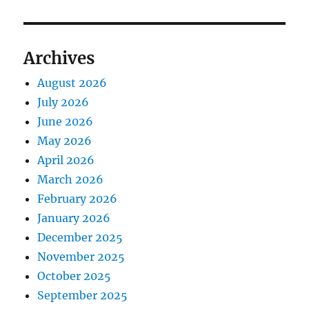
Archives
August 2026
July 2026
June 2026
May 2026
April 2026
March 2026
February 2026
January 2026
December 2025
November 2025
October 2025
September 2025