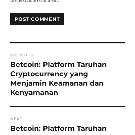
the next time I comment.
Post
PREVIOUS
navigation
Betcoin: Platform Taruhan
Previous
post:
Cryptocurrency yang
Menjamin Keamanan dan
Kenyamanan
NEXT
Betcoin: Platform Taruhan
Next