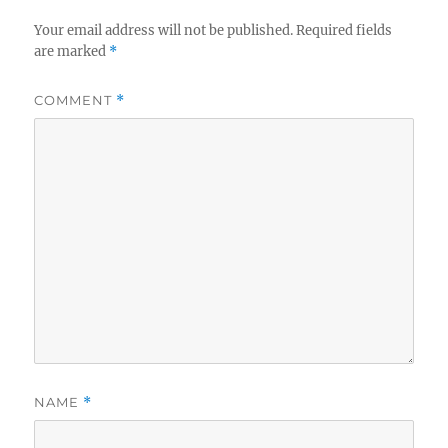
Your email address will not be published.
Required fields
are marked
*
COMMENT
*
NAME
*