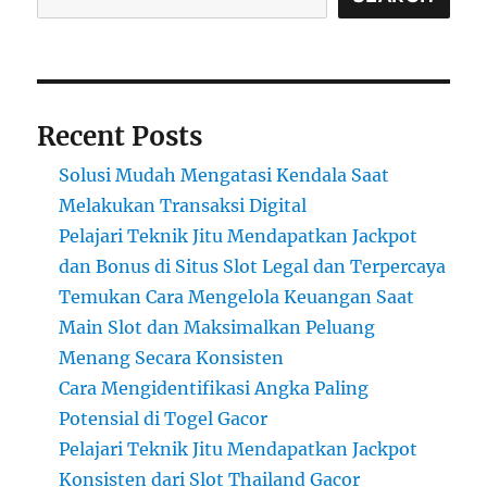
Recent Posts
Solusi Mudah Mengatasi Kendala Saat
Melakukan Transaksi Digital
Pelajari Teknik Jitu Mendapatkan Jackpot
dan Bonus di Situs Slot Legal dan Terpercaya
Temukan Cara Mengelola Keuangan Saat
Main Slot dan Maksimalkan Peluang
Menang Secara Konsisten
Cara Mengidentifikasi Angka Paling
Potensial di Togel Gacor
Pelajari Teknik Jitu Mendapatkan Jackpot
Konsisten dari Slot Thailand Gacor