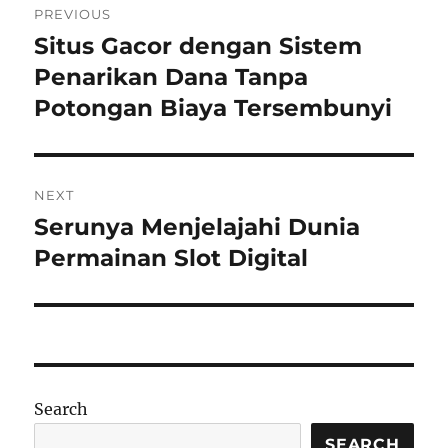
PREVIOUS
navigation
Situs Gacor dengan Sistem
Previous
post:
Penarikan Dana Tanpa
Potongan Biaya Tersembunyi
NEXT
Serunya Menjelajahi Dunia
Next
post:
Permainan Slot Digital
Search
SEARCH